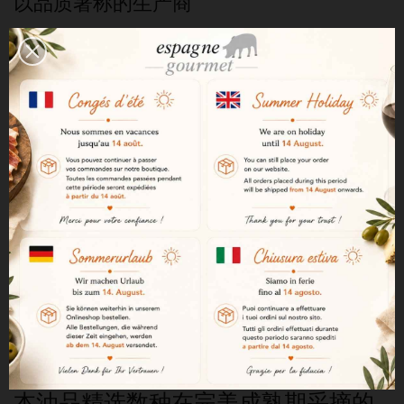
以品质著称的生产商
加西亚·德拉克鲁兹是一家专注于优质
橄榄油的生产商，提供种类繁多的顶
级橄榄油产品。
仅通过机械工艺制成的特级初榨橄榄油
本产品仅通过机械工艺直接从橄榄中
萃取，以完整保留其天然本真风味。
冷榨工艺
橄榄油经冷压后进行过滤，以保留其
全部香气和营养成分。
精选优质品种的均衡调配
本油品精选数种在完美成熟期采摘的