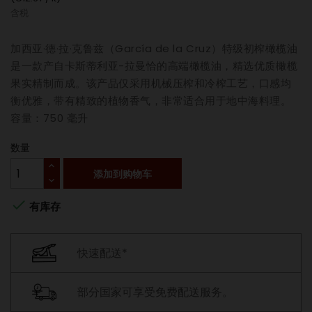
含税
加西亚·德·拉·克鲁兹（García de la Cruz）特级初榨橄榄油
是一款产自卡斯蒂利亚-拉曼恰的高端橄榄油，精选优质橄榄
果实精制而成。该产品仅采用机械压榨和冷榨工艺，口感均
衡优雅，带有精致的植物香气，非常适合用于地中海料理。
容量：750 毫升
数量
添加到购物车

有库存
快速配送*
部分国家可享受免费配送服务。