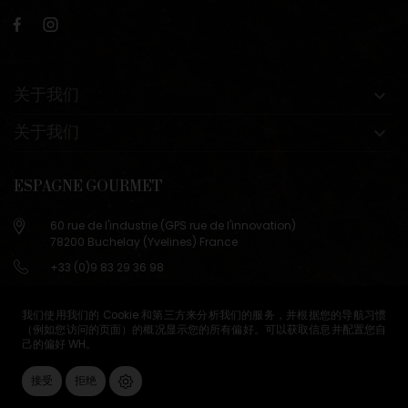
关于我们

关于我们

ESPAGNE GOURMET
60 rue de l'industrie (GPS rue de l'innovation)
78200 Buchelay (Yvelines) France
+33 (0)9 83 29 36 98
info@espagne-gourmet.com
78200 Buchelay (Yvelines) France
我们使用我们的 Cookie 和第三方来分析我们的服务，并根据您的导航习惯
（例如您访问的页面）的概况显示您的所有偏好。可以获取信息并配置您自
己的偏好
WH
。
销售条款
Cookie管理
接受
拒绝