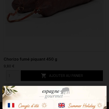
Chorizo fumé piquant 450 g
9,80 €

AJOUTER AU PANIER