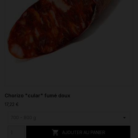
Chorizo "cular" fumé doux
17,22 €

AJOUTER AU PANIER