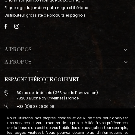
Choisir son jambon ibérique ou pata negra
Etiquetage du jambon pata negra et ibérique
Distributeur grossiste de produits espagnols
A PROPOS

A PROPOS

ESPAGNE IBÉRIQUE GOURMET
60 rue de l'industrie (GPS rue de l'innovation)
78200 Buchelay (Yvelines) France
+33 (0)9 83 29 36 98
info@espagne-gourmet.com
Nous utilisons nos propres cookies et ceux de tiers pour analyser
78200 Buchelay (Yvelines) France
nos services et vous montrer de la publicité liée à vos préférences
sur la base d'un profil de vos habitudes de navigation (par exemple,
Contactez-nous
les pages visitées). Vous pouvez obtenir plus d'informations et