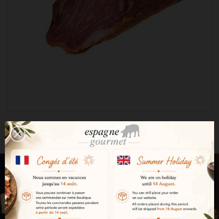
Lomo Ibérique Cebo de Campo
49,72 €
Nous devons vérifier votre age

AJOUTER AU PANIER
Vous devez avoir plus de 18 ans pour
accéder à ce site. Si vous avez