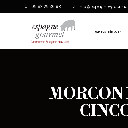
09 83 29 36 98
info@espagne-gourme
JAMBON IBÉRIQUE
MORCON 
CINCO