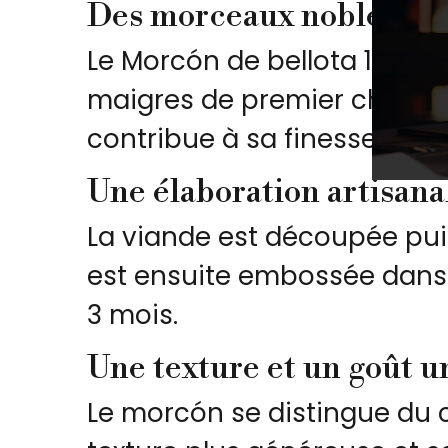
Des morceaux nobles sél
Le Morcón de bellota 100 % 
maigres de premier choix tels
contribue à sa finesse et à 
Une élaboration artisana
La viande est découpée puis 
est ensuite embossée dans 
3 mois.
Une texture et un goût u
Le morcón se distingue du c