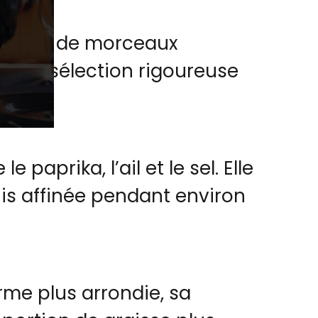
 partir de morceaux
 Cette sélection rigoureuse
prika, l’ail et le sel. Elle
is affinée pendant environ
rme plus arrondie, sa