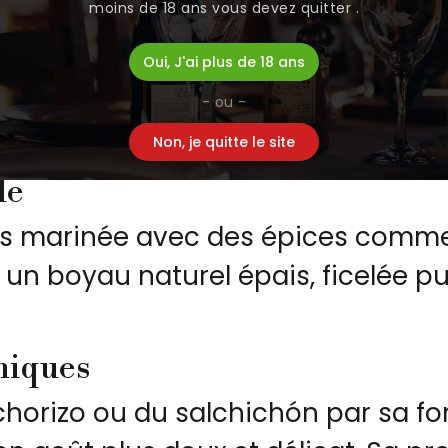
ectionnés
moins de 18 ans vous devez quitter .
ibérique Cinco Jotas est élaboré à
Oui, J'ai plus de 18 ans
 que la presa, la longe et le filet.
- ou -
sa qualité supérieure.
Non, je quitte le site
le
marinée avec des épices comme le pa
un boyau naturel épais, ficelée pu
niques
horizo ou du salchichón par sa fo