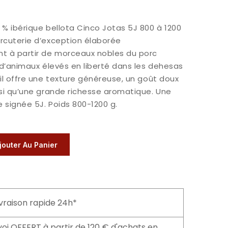
 % ibérique bellota Cinco Jotas 5J 800 à 1200
rcuterie d’exception élaborée
t à partir de morceaux nobles du porc
u d’animaux élevés en liberté dans les dehesas
 il offre une texture généreuse, un goût doux
nsi qu’une grande richesse aromatique. Une
e signée 5J. Poids 800-1200 g.
jouter Au Panier
ivraison rapide 24h*
voi OFFERT à partir de 120 € d'achats en