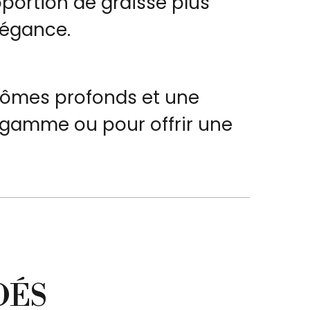
oportion de graisse plus
légance.
arômes profonds et une
e gamme ou pour offrir une
DÉS