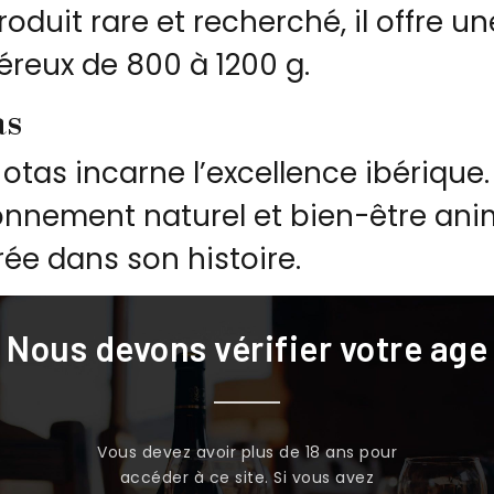
oduit rare et recherché, il offre u
reux de 800 à 1200 g.
as
Jotas incarne l’excellence ibériqu
vironnement naturel et bien-être a
e dans son histoire.
ehesa
Nous devons vérifier votre age
ique sont élevés en liberté au cœur
. Cet élevage non intensif respecte
Vous devez avoir plus de 18 ans pour
accéder à ce site. Si vous avez