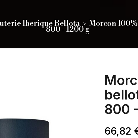
uterie Iberique Bellota
Morcon 100% i
800 - 1200 g
Morc
bello
800 
66,82 