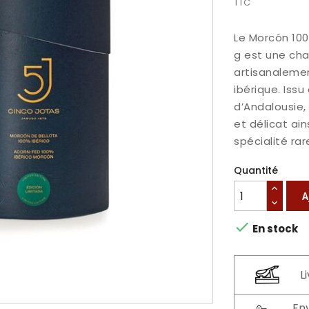
TTC
Le Morcón 100
g est une cha
artisanalemen
ibérique. Iss
d’Andalousie,
et délicat ai
spécialité rar
Quantité
A

En stock
L
En