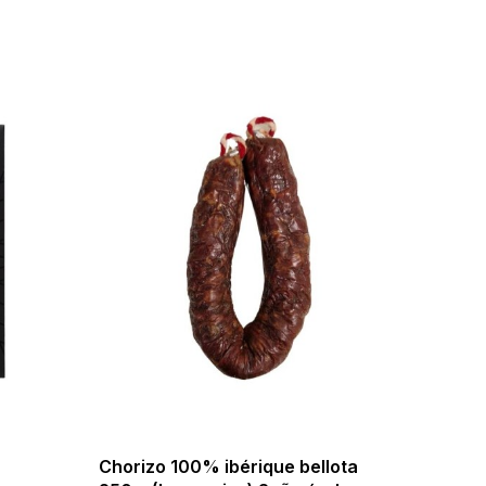
Chorizo 100% ibérique bellota
Lomo C