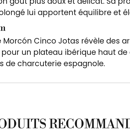
on goût plus doux et délicat. Sa pr
longé lui apportent équilibre et é
um
 le Morcón Cinco Jotas révèle des 
éal pour un plateau ibérique haut d
rs de charcuterie espagnole.
ODUITS RECOMMAN