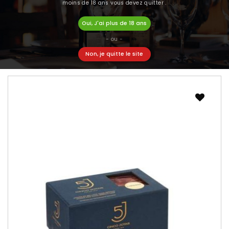
moins de 18 ans vous devez quitter .
Support à jambon Cinco Jotas 5J
Oui, J'ai plus de 18 ans
149,00 €
- ou -

AJOUTER AU PANIER
Non, je quitte le site