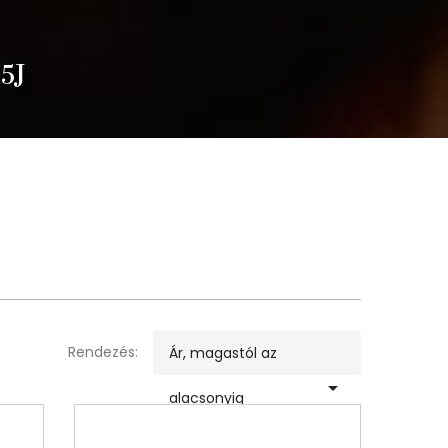
 5J
Rendezés:
Ár, magastól az

alacsonyig