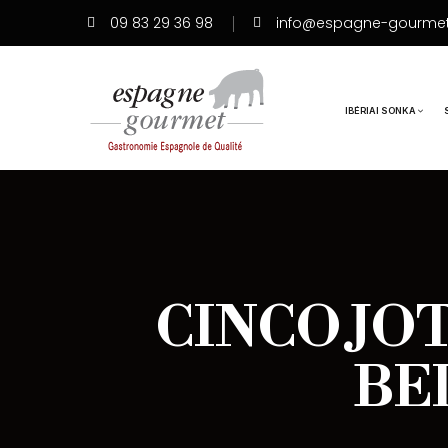
09 83 29 36 98
info@espagne-gourme
IBÉRIAI SONKA
CINCO JOT
BE