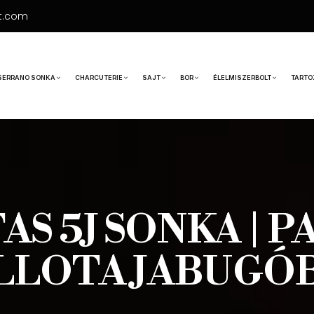
t.com
SERRANO SONKA
CHARCUTERIE
SAJT
BOR
ÉLELMISZERBOLT
TARTO
AS 5J SONKA | 
LLOTA JABUGÓ