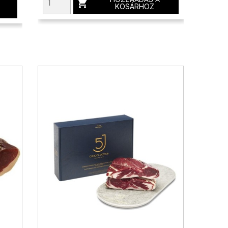

KOSÁRHOZ