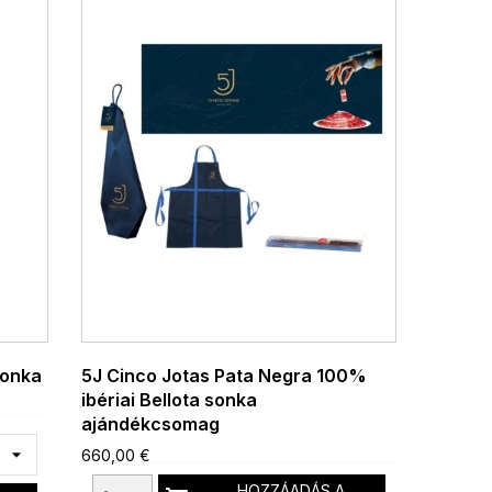
sonka
5J Cinco Jotas Pata Negra 100%
ibériai Bellota sonka
ajándékcsomag
660,00 €
HOZZÁADÁS A