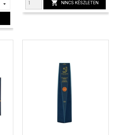

NINCS KÉSZLETEN