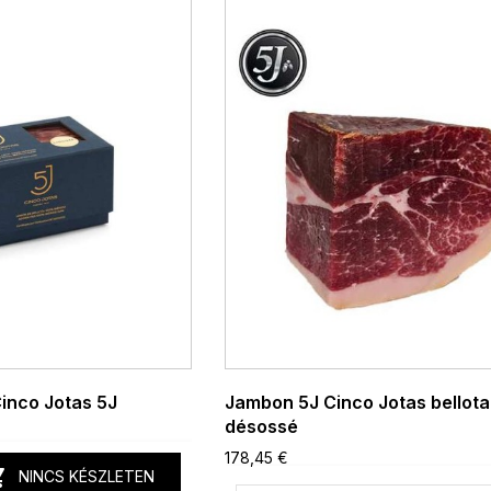
inco Jotas 5J
Jambon 5J Cinco Jotas bellota
désossé
178,45 €

NINCS KÉSZLETEN