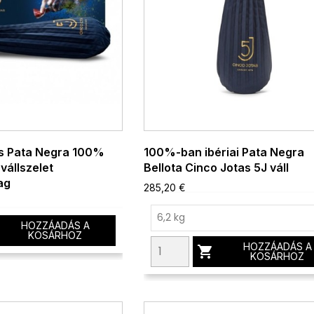
as Pata Negra 100%
100%-ban ibériai Pata Negra
 vállszelet
Bellota Cinco Jotas 5J váll
ag
285,20 €
HOZZÁADÁS A
KOSÁRHOZ
HOZZÁADÁS A

KOSÁRHOZ