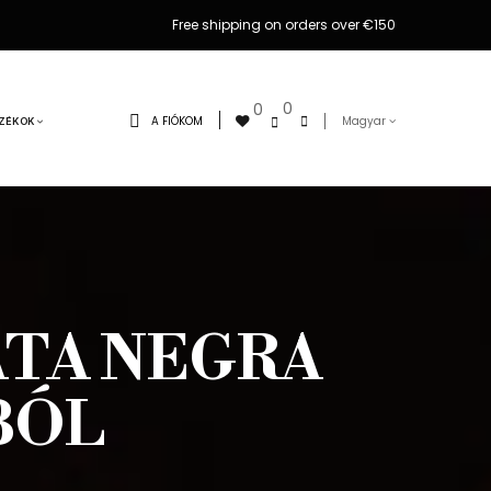
Free shipping on orders over €150
0
0
A FIÓKOM
Magyar
ZÉKOK
PATA NEGRA
BÓL