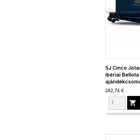
5J Cinco Jot
ibériai Bellota
ajándékcsom
282,74 €
