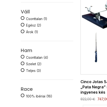
Váll
Csonttalan
(1)
Egész
(2)
Árok
(1)
Ham
Csonttalan
(4)
Szelet
(2)
Teljes
(3)
Cinco Jotas 5J
„Pata Negra” 
Race
ingyenes kés
100% ibériai
(16)
822,00 €
747,0