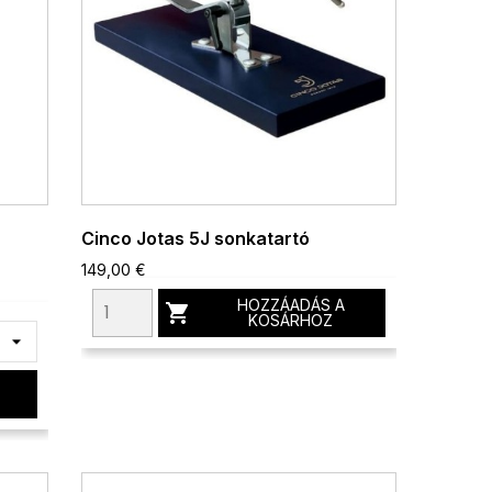
Cinco Jotas 5J sonkatartó
149,00 €
HOZZÁADÁS A

KOSÁRHOZ