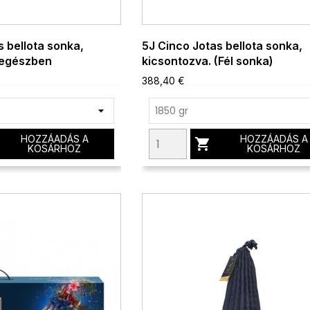
s bellota sonka,
5J Cinco Jotas bellota sonka,
 egészben
kicsontozva. (Fél sonka)
388,40 €
HOZZÁADÁS A
HOZZÁADÁS A

KOSÁRHOZ
KOSÁRHOZ