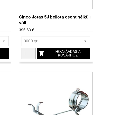
Cinco Jotas 5J bellota csont nélküli
váll
395,63 €
HOZZÁADÁS A

KOSÁRHOZ