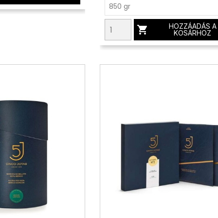
HOZZÁADÁS A

KOSÁRHOZ