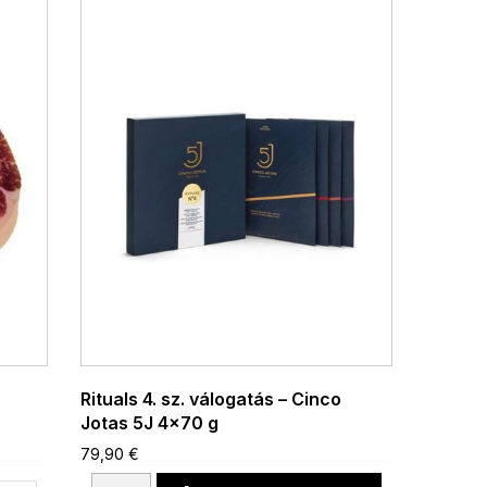
Rituals 4. sz. válogatás – Cinco
Jotas 5J 4x70 g
79,90 €