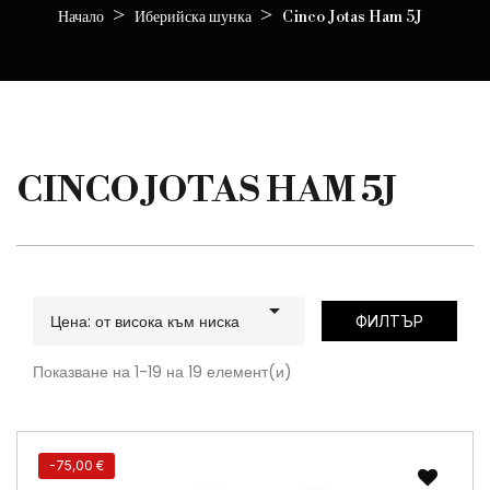
Начало
Иберийска шунка
Cinco Jotas Ham 5J
CINCO JOTAS HAM 5J

Цена: от висока към ниска
ФИЛТЪР
Показване на 1-19 на 19 елемент(и)
-75,00 €