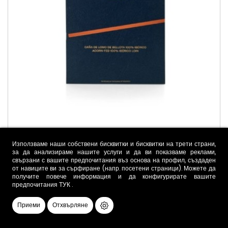
Използваме наши собствени бисквитки и бисквитки на трети страни,
Ломо „Синко Хотас“ 5J, нарязано на филийки, 70
за да анализираме нашите услуги и да ви показваме реклами,
г.
свързани с вашите предпочитания въз основа на профил, създаден
от навиците ви за сърфиране (напр. посетени страници). Можете да
16,19 €
получите повече информация и да конфигурирате вашите
предпочитания
ТУК
.

ДОБАВЯНЕ В КОЛИЧКАТА
Приеми
Отхвърляне