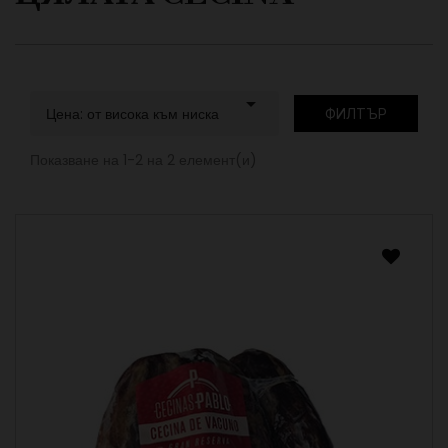

Цена: от висока към ниска
ФИЛТЪР
Показване на 1-2 на 2 елемент(и)