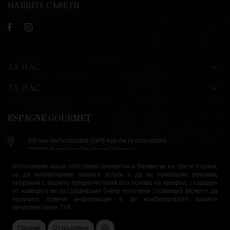
НАШИТЕ СЪВЕТИ
ЗА НАС

ЗА НАС

ESPAGNE GOURMET
60 rue de l'industrie (GPS rue de l'innovation)
78200 Buchelay (Yvelines) France
+33 (0)9 83 29 36 98
Използваме наши собствени бисквитки и бисквитки на трети страни,
за да анализираме нашите услуги и да ви показваме реклами,
info@espagne-gourmet.com
свързани с вашите предпочитания въз основа на профил, създаден
78200 Buchelay (Yvelines) France
от навиците ви за сърфиране (напр. посетени страници). Можете да
получите повече информация и да конфигурирате вашите
предпочитания
ТУК
.
Условия за продажба
Управление на бисквитки
Приеми
Отхвърляне