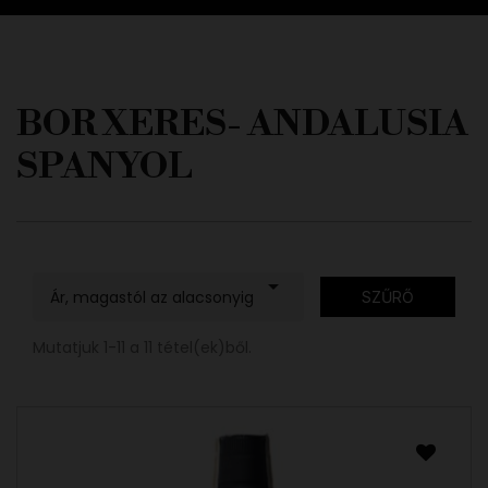
BOR XERES- ANDALUSIA
SPANYOL

Ár, magastól az alacsonyig
SZŰRŐ
Mutatjuk 1-11 a 11 tétel(ek)ből.