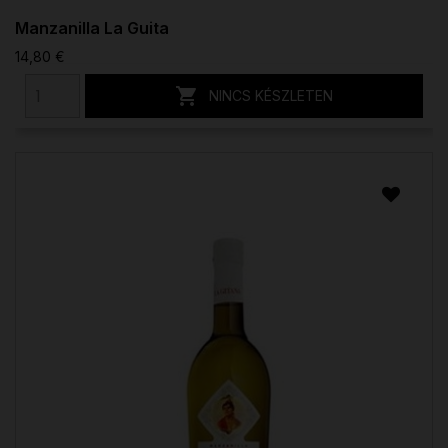
Manzanilla La Guita
14,80 €

NINCS KÉSZLETEN