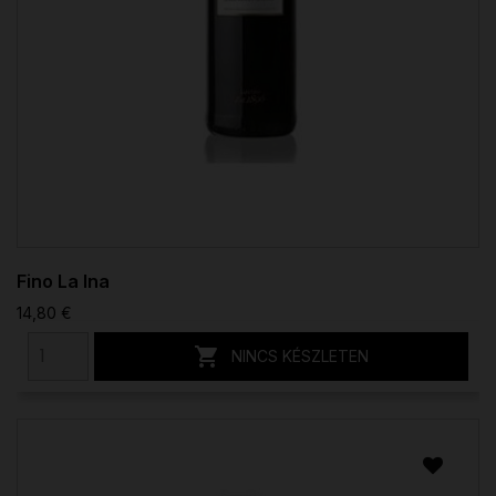
Fino La Ina
14,80 €

NINCS KÉSZLETEN