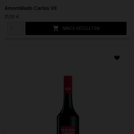
Amontillado Carlos VII
21,00 €

NINCS KÉSZLETEN