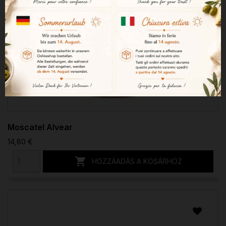
Moscatel Alvear
14,80 €

HOZZÁADÁS A KOSÁRHOZ