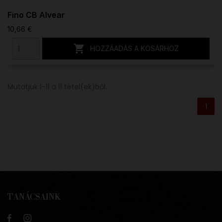
Fino CB Alvear
10,66 €

HOZZÁADÁS A KOSÁRHOZ
Mutatjuk 1-11 a 11 tétel(ek)ből.
1
TANÁCSAINK