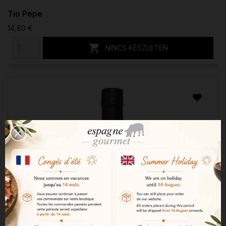
Tio Pepe
14,80 €

NINCS KÉSZLETEN