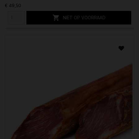
€ 49,50

NIET OP VOORRAAD