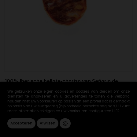
100% Iberische bellota-chorizo van Señorio de
Montanera
We gebruiken onze eigen cookies en cookies van derden om onze
€ 32,31
diensten te analyseren en u advertenties te tonen die verband
houden met uw voorkeuren op basis van een profiel dat is gemaakt
op basis van uw surfgedrag (bijvoorbeeld bezochte pagina's). U kunt
meer informatie verkrijgen en uw voorkeuren configureren
HIER
.

Accepteren
Afwijzen
IN WINKELWAGEN