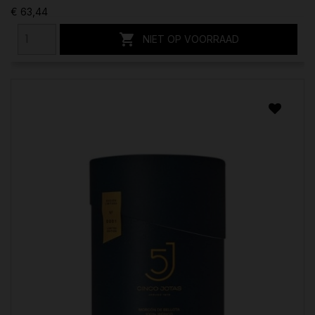
€ 63,44

NIET OP VOORRAAD