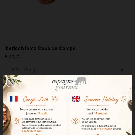
Iberisch lomo Cebo de Campo
€ 49,72

IN WINKELWAGEN