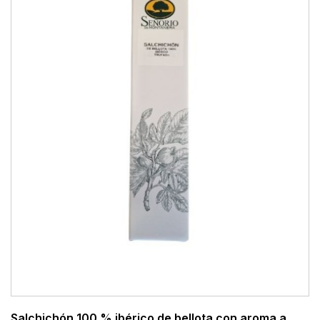
Salchichón 100 % ibérico de bellota con aroma a