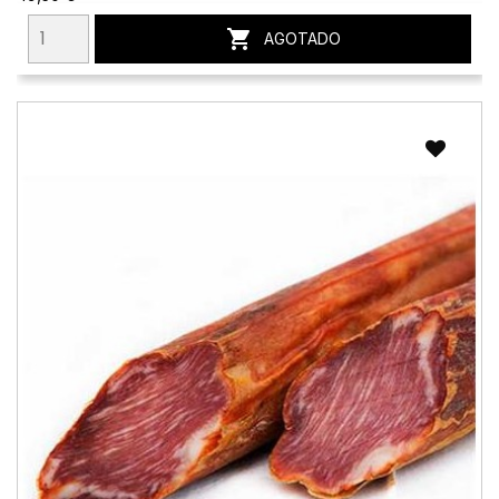

AGOTADO