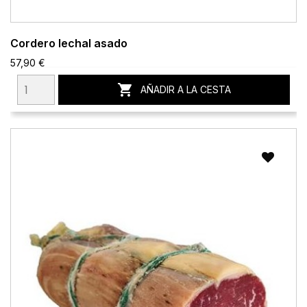
Cordero lechal asado
57,90 €

AÑADIR A LA CESTA