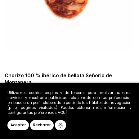
Chorizo 100 % ibérico de bellota Señorio de
Montanera
32,31 €
Utilizamos cookies propias y de terceros para analizar nuestros
servicios y mostrarte publicidad relacionada con tus preferencias
en base a un perfil elaborado a partir de tus hábitos de navegación
(p. ej. páginas visitadas). Puedes obtener más información y
configurar tus preferencias
AQUÍ
.

AÑADIR A LA CESTA
Aceptar
Rechazar