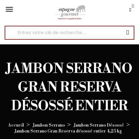
0

JAMBON SERRANO
GRAN RESERVA
DÉSOSSÉ ENTIER
Accueil
Jambon Serrano
Jambon Serrano Désossé
Jambon Serrano Gran Reserva désossé entier 4,25 kg