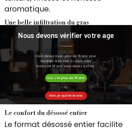
aromatique.
Une belle infiltration du gras
Ce jambon présente de la
Nous devons vérifier votre age
graisse infiltrée dans les
muscles. Cette caractéristique
Vous devez avoir plus de 18 ans pour
accéder à ce site. Si vous avez
est particulièrement recherchée
moins de 18 ans vous devez quitter .
car elle apporte davantage
Oui, J'ai plus de 18 ans
d’onctuosité, de moelleux et de
- ou -
Non, je quitte le site
saveur à la dégustation.
Le confort du désossé entier
Le format désossé entier facilite