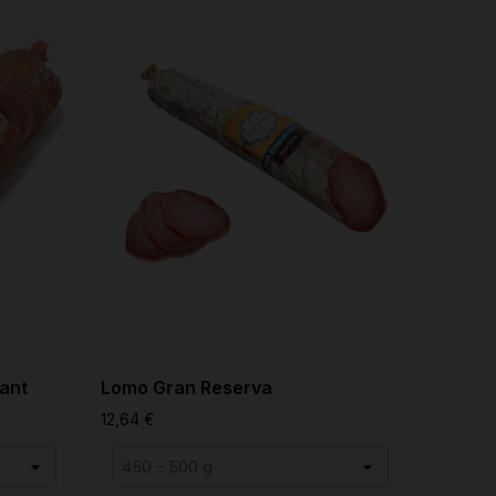
ant
Lomo Gran Reserva
Lomo G
12,64 €
9,14 €