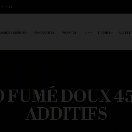
t.com
JAMBON SERRANO
CHARCUTERIE
FROMAGE
VIN
EPICERIE
ACCESSO
 FUMÉ DOUX 45
ADDITIFS