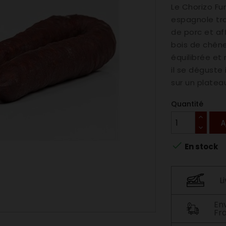
Le Chorizo Fu
espagnole tra
de porc et a
bois de chêne
équilibrée et
il se déguste
sur un platea
Quantité
A

En stock
L
En
Fr