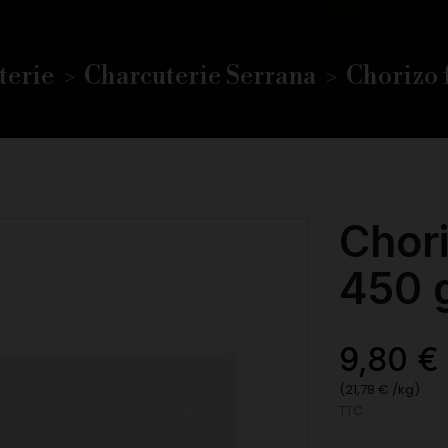
terie
Charcuterie Serrana
Chorizo 
Chor
450 
9,80 €
(21,78 € /kg)
TTC