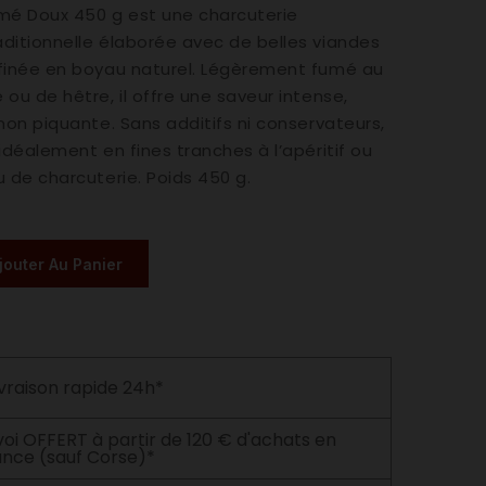
mé Doux 450 g est une charcuterie
ditionnelle élaborée avec de belles viandes
ffinée en boyau naturel. Légèrement fumé au
 ou de hêtre, il offre une saveur intense,
 non piquante. Sans additifs ni conservateurs,
 idéalement en fines tranches à l’apéritif ou
u de charcuterie. Poids 450 g.
jouter Au Panier
ivraison rapide 24h*
voi OFFERT à partir de 120 € d'achats en
ance (sauf Corse)*