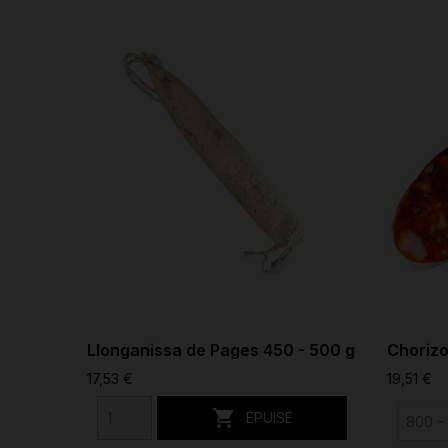
Llonganissa de Pages 450 - 500 g
Chorizo
17,53 €
19,51 €

ÉPUISÉ