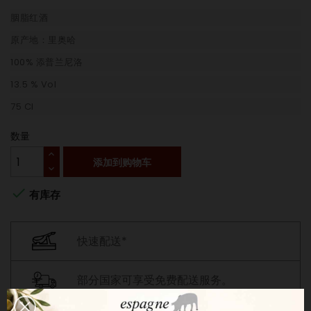
胭脂红酒
原产地：里奥哈
100% 添普兰尼洛
13.5 % Vol
75 Cl
数量
添加到购物车

有库存
快速配送*
部分国家可享受免费配送服务。