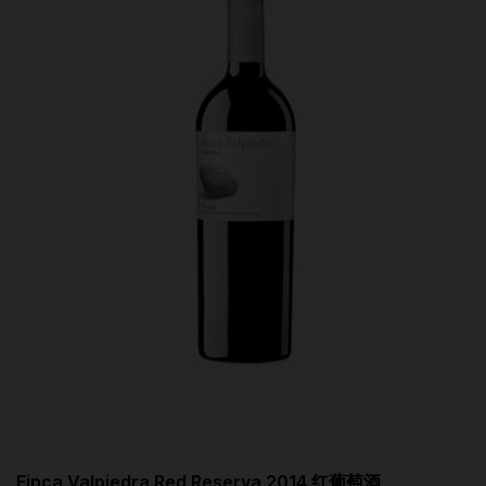
Finca Valpiedra Red Reserva 2014 红葡萄酒