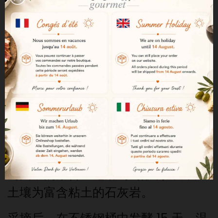
安全支付
3%忠诚度计划
说明
产品详情
Honoro Vera 添普兰尼洛里奥哈葡萄
酒采用拉瓜迪亚 15 至 60 年树龄的葡
萄园中的添普兰尼洛葡萄酿制而成，
土壤为富含粘土的石灰岩。