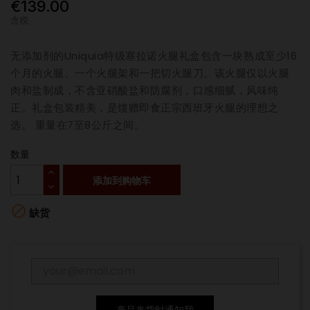
€139.00
含税
无添加剂的Uniquia特级塞拉诺火腿礼盒包含一块熟成至少16
个月的火腿、一个火腿架和一把切火腿刀。该火腿仅以火腿
肉和盐制成，不含亚硝酸盐和防腐剂，口感细腻，风味纯
正。礼盒包装精美，是馈赠即食正宗西班牙火腿的理想之
选。 重量在7至8公斤之间。
数量
添加到购物车

缺货
产品来货时通知我