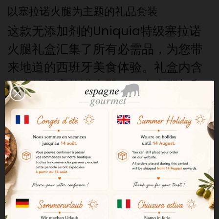
以塞拉诺火腿为主题的礼品套装
这款无添加剂的Uniquia特级塞拉诺
火腿礼盒汇集了所有必需品，为您带
来地道的西班牙美食体验。礼盒内含
一块特级塞拉诺火腿、一个火腿架和
一把火腿刀，所有物品均装在精美的
礼盒中，开箱即送。重量在7至8公斤
之间。
风味醇厚的Reserva火腿
本礼盒中的火腿为Uniquia特级塞拉
诺火腿，熟成期至少16个月。较长的
熟成时间使其质地细腻柔顺，风味更