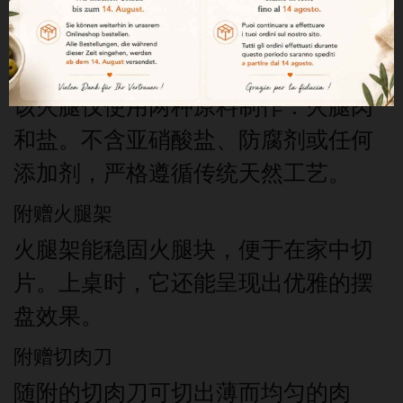
显精致，香气比普通火腿更为浓郁。
无添加配方
该火腿仅使用两种原料制作：火腿肉
和盐。不含亚硝酸盐、防腐剂或任何
添加剂，严格遵循传统天然工艺。
附赠火腿架
火腿架能稳固火腿块，便于在家中切
片。上桌时，它还能呈现出优雅的摆
盘效果。
附赠切肉刀
随附的切肉刀可切出薄而均匀的肉