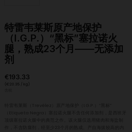
特雷韦莱斯原产地保护
（I.G.P.）“黑标”塞拉诺火
腿，熟成23个月——无添加
剂
€193.33
(€20.35 / kg)
含税
特雷韦莱斯（Trevélez）原产地保护（I.G.P.）“黑标”
（Etiqueta Negra）塞拉诺火腿不含任何添加剂，是西班牙
顶级塞拉诺火腿中的典范之作。该火腿仅选用猪肉和海盐制
作，不含防腐剂，经至少23个月的熟成。产自海拔较高的内