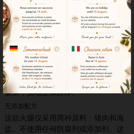
23个月，是塞拉诺火腿界最负盛名的
代表产品之一。特雷韦莱斯火腿原产
地保护标志（IGP）保证了其产地、传
统工艺以及独特的自然环境。
“黑标”顶级品质
“Etiqueta Negra”标志代表特雷韦莱
斯系列中的顶级品质。该等级要求至
少23个月的熟成期，从而使风味更加
复杂，质地更加醇厚。
无添加配方
这款火腿仅采用两种原料：猪肉和海
盐。不使用任何防腐剂或添加剂。这