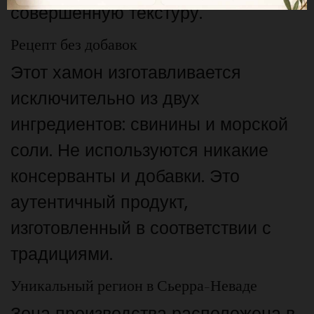
совершенную текстуру.
Рецепт без добавок
Этот хамон изготавливается
исключительно из двух
ингредиентов: свинины и морской
соли. Не используются никакие
консерванты и добавки. Это
аутентичный продукт,
изготовленный в соответствии с
традициями.
Уникальный регион в Сьерра-Неваде
Зона производства расположена в