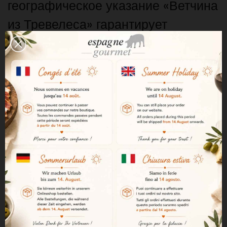
географическое указание «Ветчина
из Тревелеса» гарантирует
происхождение, традиционное
мастерство и уникальные
природные условия.
Высочайшее качество Etiqueta Negra
Маркировка «Etiqueta Negra»
соответствует высшему качеству
линейки Trevélez. Она
предполагает выдержку не менее
23 месяцев, что позволяет развить
более сложный аромат и более