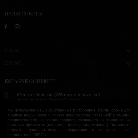
НАШИ СОВЕТЫ
О НАС

О НАС

ESPAGNE GOURMET
60 rue de l'industrie (GPS rue de l'innovation)
78200 Buchelay (Yvelines) France
+33 (0)9 83 29 36 98
Мы используем наши собственные и сторонние файлы cookie для
анализа наших услуг и показа вам рекламы, связанной с вашими
info@espagne-gourmet.com
предпочтениями, на основе профиля, созданного на основе ваших
78200 Buchelay (Yvelines) France
привычек просмотра (например, посещенных страниц). Вы можете
получить дополнительную информацию и настроить свои
предпочтения
ЗДЕСЬ
.