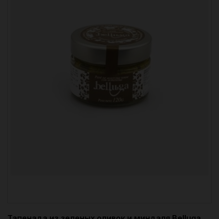
Тапенада из зеленых оливок и миндаля Belluga,