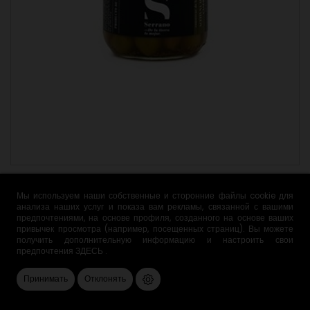
Приправленные оливки «alineo casero» 360 г
Мы используем наши собственные и сторонние файлы cookie для
5,04 €
анализа наших услуг и показа вам рекламы, связанной с вашими
предпочтениями, на основе профиля, созданного на основе ваших
привычек просмотра (например, посещенных страниц). Вы можете

ДОБАВИТЬ В КОРЗИНУ
получить дополнительную информацию и настроить свои
предпочтения
ЗДЕСЬ
.
Принимать
Отклонять