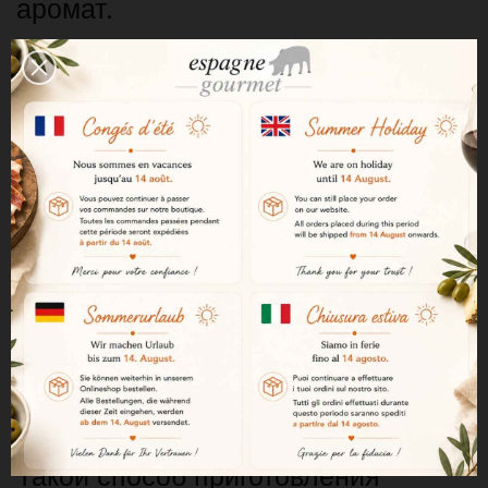
аромат.
Тщательно отобранные баклажаны
Баклажаны отбираются в момент
полной зрелости, чтобы после
приготовления получить
насыщенный вкус и идеальную
текстуру.
Традиционный способ приготовления
Баклажаны очищаются вручную, а
затем медленно готовятся с луком,
оливковым маслом и специями.
Такой способ приготовления