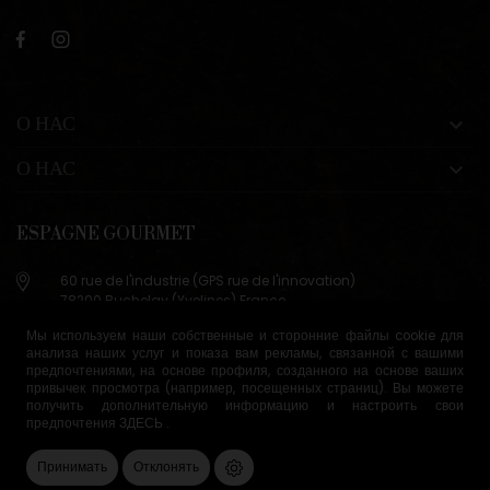
О НАС

О НАС

ESPAGNE GOURMET
60 rue de l'industrie (GPS rue de l'innovation)
78200 Buchelay (Yvelines) France
+33 (0)9 83 29 36 98
Мы используем наши собственные и сторонние файлы cookie для
анализа наших услуг и показа вам рекламы, связанной с вашими
info@espagne-gourmet.com
предпочтениями, на основе профиля, созданного на основе ваших
78200 Buchelay (Yvelines) France
привычек просмотра (например, посещенных страниц). Вы можете
получить дополнительную информацию и настроить свои
предпочтения
ЗДЕСЬ
.
Условия продажи
Управление файлами cookie
Принимать
Отклонять