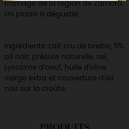
fromage de la région de Zamora.
Un plaisir à déguster.
Ingrédients: Lait cru de brebis, 5%
ail noir, présure naturelle, sel,
Lysozime d'oeuf, huile d'olive
vierge extra et couverture d'ail
noir sur la croûte.
PRODUITS