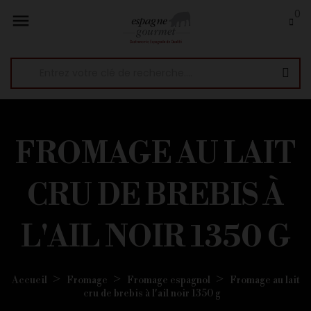
0

FROMAGE AU LAIT
CRU DE BREBIS À
L'AIL NOIR 1350 G
Accueil
Fromage
Fromage espagnol
Fromage au lait
cru de brebis à l'ail noir 1350 g