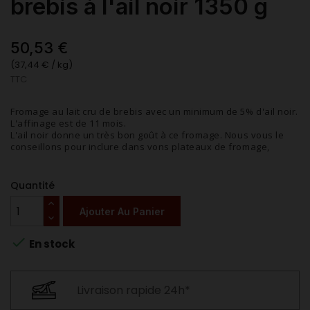
brebis à l'ail noir 1350 g
50,53 €
(37,44 € / kg)
TTC
Fromage au lait cru de brebis avec un minimum de 5% d'ail noir.
L'affinage est de 11 mois.
L'ail noir donne un très bon goût à ce fromage. Nous vous le
conseillons pour inclure dans vons plateaux de fromage,
Quantité
Ajouter Au Panier

En stock
Livraison rapide 24h*