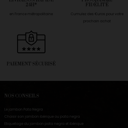
LIVRAISON RAPIDE
PROGRAMME
24H*
FIDÉLITÉ
en France métropolitaine
Cumulez des €uros pour votre
prochain achat
PAIEMENT SÉCURISÉ
NOS CONSEILS
Le jambon Pata Negra
Choisir son jambon ibérique ou pata negra
Etiquetage du jambon pata negra et ibérique