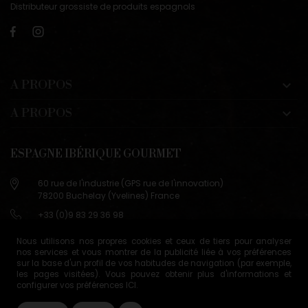
Distributeur grossiste de produits espagnols
A PROPOS

A PROPOS

ESPAGNE IBÉRIQUE GOURMET
60 rue de l'industrie (GPS rue de l'innovation)
78200 Buchelay (Yvelines) France
+33 (0)9 83 29 36 98
info@espagne-gourmet.com
Nous utilisons nos propres cookies et ceux de tiers pour analyser
78200 Buchelay (Yvelines) France
nos services et vous montrer de la publicité liée à vos préférences
sur la base d'un profil de vos habitudes de navigation (par exemple,
Contactez-nous
les pages visitées). Vous pouvez obtenir plus d'informations et
configurer vos préférences
ICI
.
Conditions générales de vente
Gestion des cookies