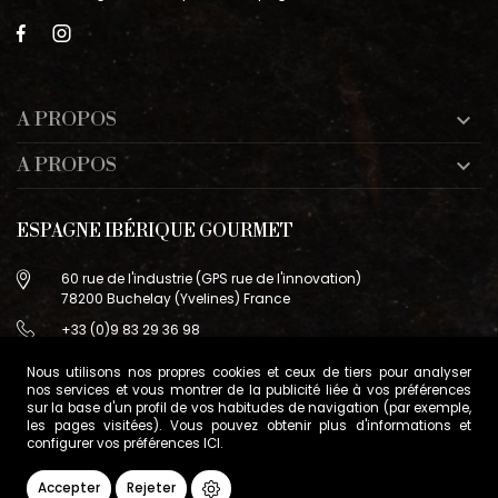
A PROPOS

A PROPOS

ESPAGNE IBÉRIQUE GOURMET
60 rue de l'industrie (GPS rue de l'innovation)
78200 Buchelay (Yvelines) France
+33 (0)9 83 29 36 98
info@espagne-gourmet.com
Nous utilisons nos propres cookies et ceux de tiers pour analyser
78200 Buchelay (Yvelines) France
nos services et vous montrer de la publicité liée à vos préférences
sur la base d'un profil de vos habitudes de navigation (par exemple,
Contactez-nous
les pages visitées). Vous pouvez obtenir plus d'informations et
configurer vos préférences
ICI
.
Conditions générales de vente
Gestion des cookies
Accepter
Rejeter