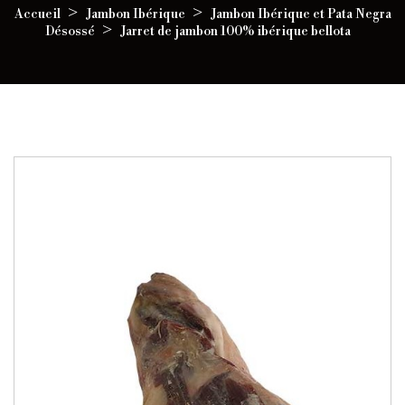
Accueil
Jambon Ibérique
Jambon Ibérique et Pata Negra
Désossé
Jarret de jambon 100% ibérique bellota