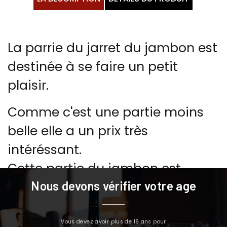
La parrie du jarret du jambon est
destinée à se faire un petit
plaisir.
Comme c'est une partie moins
belle elle a un prix très
intéréssant.
Cette partie du jambon est
souvent destinée à la cuisine
Nous devons vérifier votre age
pour améliorer les plats et pour
élaborer des "croquetas" ou pour
Vous devez avoir plus de 18 ans pour