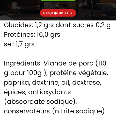
Graisses: 37,5 g dont saturées
- ou -
Non, je quitte le site
13,5 g
Glucides: 1,2 grs dont sucres 0,2 g
Protéines: 16,0 grs
sel: 1,7 grs
Ingrédients: Viande de porc (110
g pour 100g ), protéine végétale,
paprika, dextrine, ail, dextrose,
épices, antioxydants
(abscordate sodique),
conservateurs (nitrite sodique)