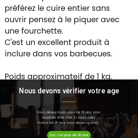
préférez le cuire entier sans
ouvrir pensez à le piquer avec
une fourchette.
C'est un excellent produit à
inclure dans vos barbecues.
Poids approximateif de 1 kg.
Nous devons vérifier votre age
Information nutritionnelle pour
100 grs:
Vous devez avoir plus de 18 ans pour
accéder à ce site. Si vous avez
Valeur énergétique: 1680 kj / 406
moins de 18 ans vous devez quitter .
kcal
Oui, J'ai plus de 18 ans