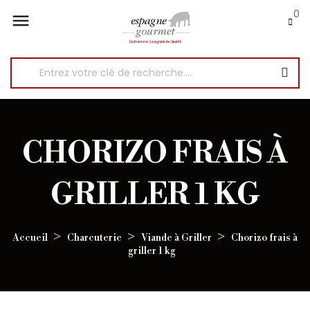
0

CHORIZO FRAIS À
GRILLER 1 KG
Accueil
Charcuterie
Viande à Griller
Chorizo frais à
griller 1 kg