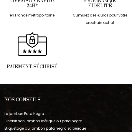
LIVRAISON RAPIDE
PROGRAMME
24H*
FIDÉLITÉ
en France métropolitaine
Cumulez des €uros pour votre
prochain achat
PAIEMENT SÉCURISÉ
NOS CONSEILS
Le jambon Pata Negra
Choisir son jambon ibérique ou pata negra
Etiquetage du jambon pata negra et ibérique