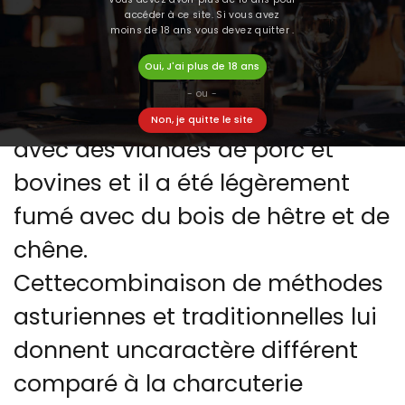
accéder à ce site. Si vous avez
LA DESCRIPTION
DÉTAILS DU PRODUIT
moins de 18 ans vous devez quitter .
Oui, J'ai plus de 18 ans
- ou -
Ce chorizo Bio a été préparé
Non, je quitte le site
avec des viandes de porc et
bovines et il a été légèrement
fumé avec du bois de hêtre et de
chêne.
Cettecombinaison de méthodes
asturiennes et traditionnelles lui
donnent uncaractère différent
comparé à la charcuterie