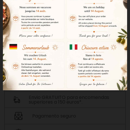
Adicionar Ao Carrinho

Fora de stock
NOTIFICAR-ME QUANDO ESTIVER DISPONÍVEL
Entrega rápida em 72 horas*
Envio GRATUITO para encomendas
superiores a 150 euros*.
Pagamento seguro