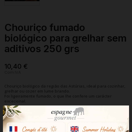
Chouriço fumado
biológico para grelhar sem
aditivos 250 grs
10,40 €
Com IVA
Chouriço biológico da região das Astúrias, ideal para cozinhar,
grelhar ou cozer em lume brando.
Foi ligeiramente fumado, o que lhe confere um carácter
excecional.
250 g
Quantidade