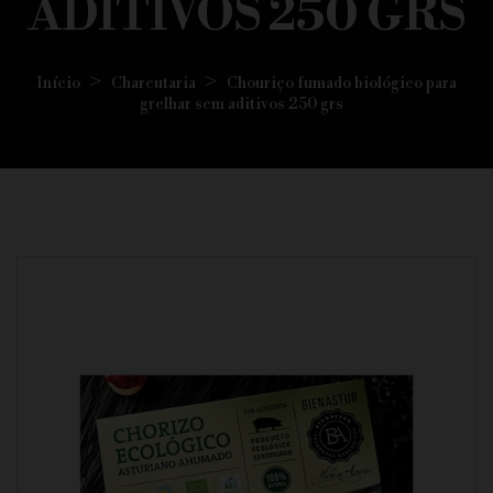
ADITIVOS 250 GRS
Início
Charcutaria
Chouriço fumado biológico para
grelhar sem aditivos 250 grs