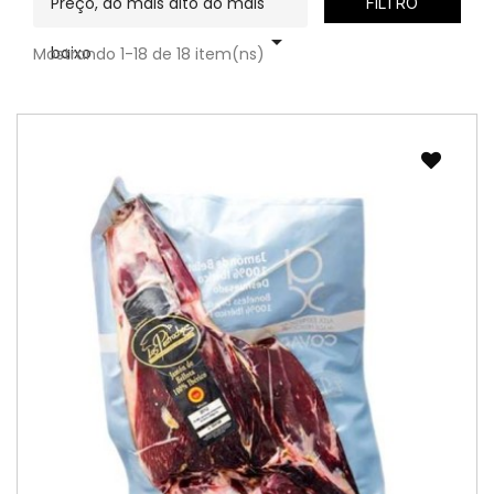
Preço, do mais alto ao mais
FILTRO

baixo
Mostrando 1-18 de 18 item(ns)