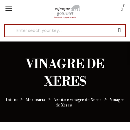
0

VINAGRE DE
XERES
Início
Mercearia
Azeite e vinagre de Xeres
Vinagre
de Xeres