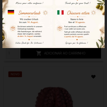
Barriga de atum em azeite La Brujula n.º 63. 266 g
19,11 €

ADICIONAR AO CARRINHO
NOVO