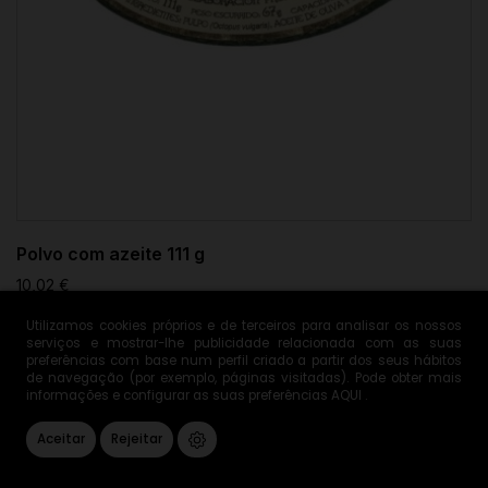
Polvo com azeite 111 g
10,02 €

Utilizamos cookies próprios e de terceiros para analisar os nossos
ADICIONAR AO CARRINHO
serviços e mostrar-lhe publicidade relacionada com as suas
preferências com base num perfil criado a partir dos seus hábitos
de navegação (por exemplo, páginas visitadas). Pode obter mais
informações e configurar as suas preferências
AQUI
.
Aceitar
Rejeitar