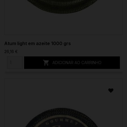
Atum light em azeite 1000 grs
26,16 €

ADICIONAR AO CARRINHO