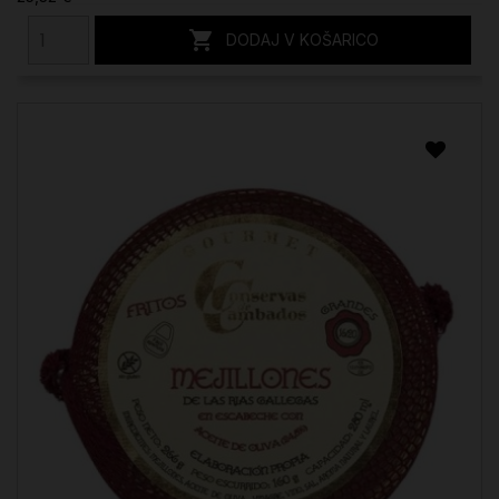

DODAJ V KOŠARICO