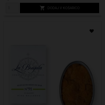

DODAJ V KOŠARICO