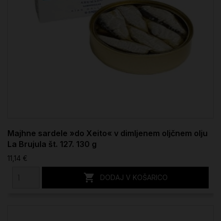
Majhne sardele »do Xeito« v dimljenem oljčnem olju
La Brujula št. 127. 130 g
11,14 €

DODAJ V KOŠARICO