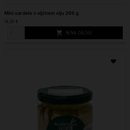
Mini sardele v oljčnem olju 266 g
14,35 €

NI NA ZALOGI