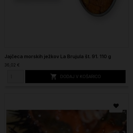
Jajčeca morskih ježkov La Brujula št. 91. 110 g
36,02 €

DODAJ V KOŠARICO