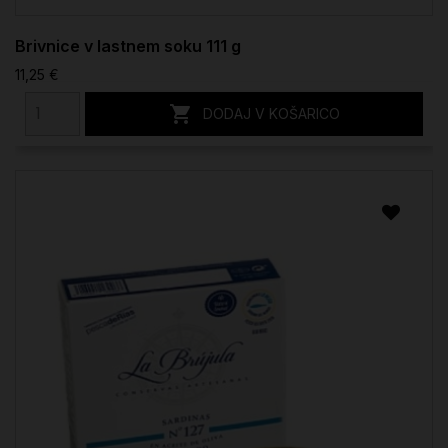
Brivnice v lastnem soku 111 g
11,25 €

DODAJ V KOŠARICO