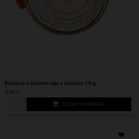
Brivnice v olivnem olju s česnom 111 g
15,85 €

DODAJ V KOŠARICO