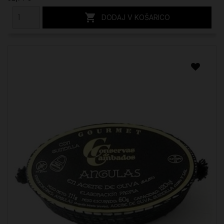

DODAJ V KOŠARICO