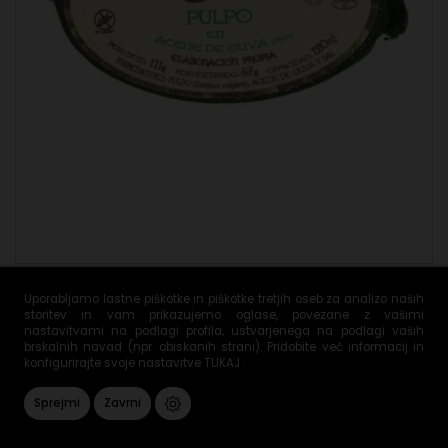
Oljčni hobot 111 g
Uporabljamo lastne piškotke in piškotke tretjih oseb za analizo naših
storitev in vam prikazujemo oglase, povezane z vašimi
10,02 €
nastavitvami na podlagi profila, ustvarjenega na podlagi vaših
brskalnih navad (npr. obiskanih strani). Pridobite več informacij in

DODAJ V KOŠARICO
konfigurirajte svoje nastavitve
TUKAJ
.
Sprejmi
Zavrni