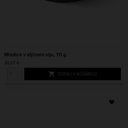
Mladice v oljčnem olju, 111 g.
30,07 €

DODAJ V KOŠARICO