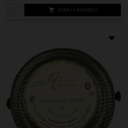

DODAJ V KOŠARICO