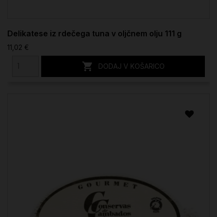
Delikatese iz rdečega tuna v oljčnem olju 111 g
11,02 €

DODAJ V KOŠARICO