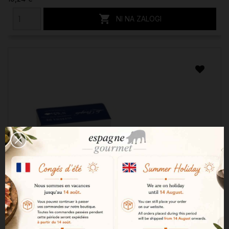

NI NA ZALOGI