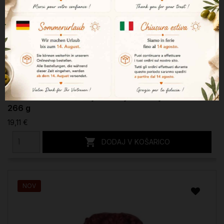
Tunina iz trebuha v oljčnem olju La Brujula št. 63.
266 g
19,11 €

DODAJ V KOŠARICO
NOV