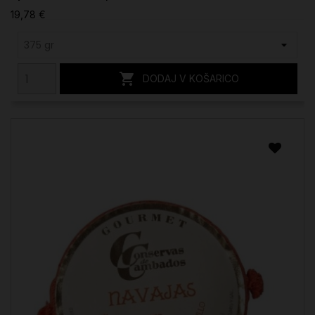
19,78 €

DODAJ V KOŠARICO