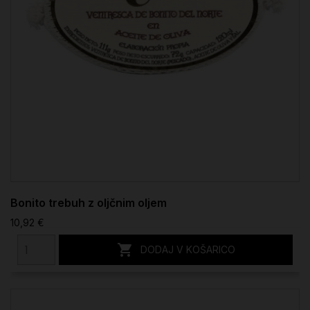
Bonito trebuh z oljčnim oljem
10,92 €

DODAJ V KOŠARICO