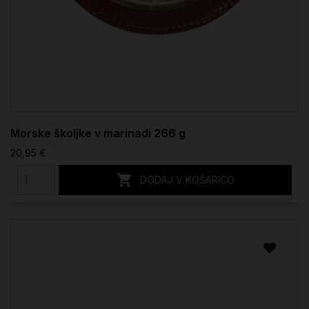
Morske školjke v marinadi 266 g
20,95 €

DODAJ V KOŠARICO