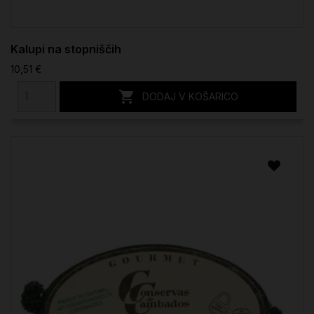
Kalupi na stopniščih
10,51 €

DODAJ V KOŠARICO