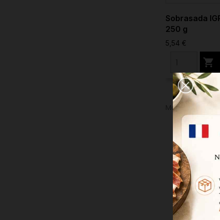
Sobrasada IG
250 g
5,54 €

Mostrando 1-4 