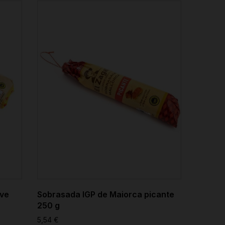
ave
Sobrasada IGP de Maiorca picante
250 g
5,54 €