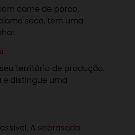
com carne de porco,
 salame seco, tem uma
nhar.
a
eu território de produção.
ca e distingue uma
ssível. A
sobrasada