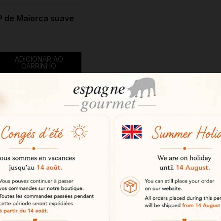
P de Maiorca suave
ADICIONAR AO
CARRINHO
de 4 item(ns)