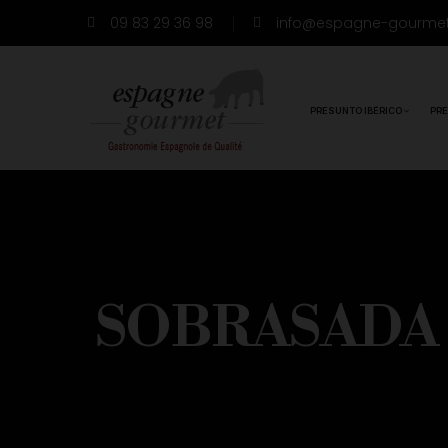
09 83 29 36 98
info@espagne-gourme
PRESUNTO IBÉRICO
PR
SOBRASADA 