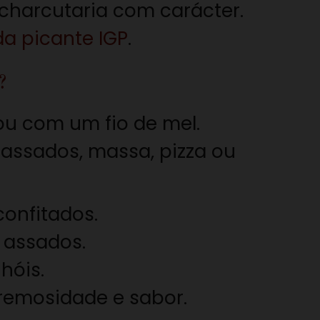
charcutaria com carácter.
a picante IGP
.
?
ou com um fio de mel.
assados, massa, pizza ou
confitados.
 assados.
hóis.
cremosidade e sabor.