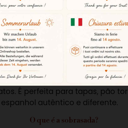
de Maiorca: a especialidade emblemáti
a
é uma das grandes especialidad
orca, nas Ilhas Baleares, distingue
. Elaborada com carne de porco t
r generoso, aromático e tipicame
pomos
sobrasadas IGP de Maiorca
e
tos. É perfeita para tapas, pão to
espanhol autêntico e diferente.
O que é a sobrasada?