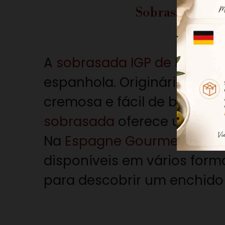
Sobrasada IGP 
A
sobrasada IGP de Maiorc
espanhola. Originária de Mai
cremosa e fácil de barrar
sobrasada
oferece um sabo
Na
Espagne Gourmet
, pro
disponíveis em vários forma
para descobrir um enchido 