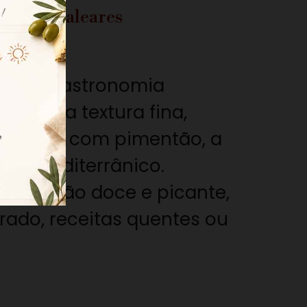
ca das Baleares
es da gastronomia
-se pela textura fina,
emperada com pimentão, a
nte mediterrânico.
m versão doce e picante,
rrado, receitas quentes ou