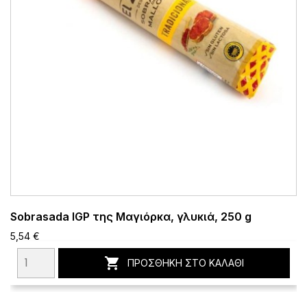
Sobrasada IGP της Μαγιόρκα, γλυκιά, 250 g
5,54 €

ΠΡΟΣΘΉΚΗ ΣΤΟ ΚΑΛΆΘΙ