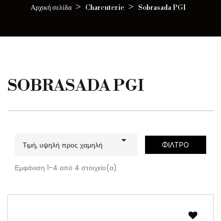
Αρχική σελίδα
Charcuterie
Sobrasada PGI
SOBRASADA PGI

Τιμή, υψηλή προς χαμηλή
ΦΊΛΤΡΟ
Εμφάνιση 1-4 από 4 στοιχείο(α)