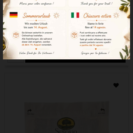
Ζαμπόν Bellota 100% ιβηρικό - Pata Negra κομμένο
με μαχαίρι 80g
20,99 €

ΠΡΟΣΘΉΚΗ ΣΤΟ ΚΑΛΆΘΙ