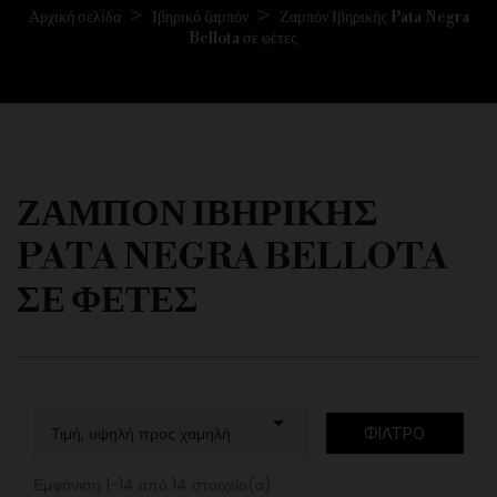
Αρχική σελίδα
Ιβηρικό ζαμπόν
Ζαμπόν Ιβηρικής Pata Negra
Bellota σε φέτες
ΖΑΜΠΌΝ ΙΒΗΡΙΚΉΣ
PATA NEGRA BELLOTA
ΣΕ ΦΈΤΕΣ

Τιμή, υψηλή προς χαμηλή
ΦΊΛΤΡΟ
Εμφάνιση 1-14 από 14 στοιχείο(α)