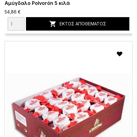
Αμύγδαλο Polvorón 5 κιλά
54,86 €

ΕΚΤΌΣ ΑΠΟΘΈΜΑΤΟΣ