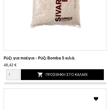
Ρύζι για παέγια - Ρύζι Bomba 5 κιλά.
46,42 €

ΠΡΟΣΘΉΚΗ ΣΤΟ ΚΑΛΆΘΙ