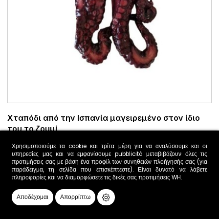
Χταπόδι από την Ισπανία μαγειρεμένο στον ίδιο
του το ζουμί
19,78 €
Χρησιμοποιούμε τα cookie και τρίτα μέρη για να αναλύσουμε και οι
υπηρεσίες μας και να εμφανίσουμε pubblicità μεταβιβάζουν όλες τις
προτιμήσεις σας με βάση ένα προφίλ των συνηθειών πλοήγησής σας (για
παράδειγμα, τη σελίδα που επισκέπτεστε). Είναι δυνατό να λάβετε
πληροφορίες και να διαμορφώσετε τις δικές σας προτιμήσεις
WH
.

ΠΡΟΣΘΉΚΗ ΣΤΟ ΚΑΛΆΘΙ
Αποδέχομαι
Απορρίπτω