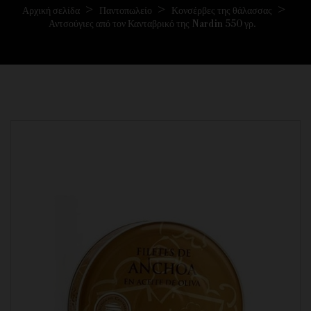
Αρχική σελίδα
Παντοπωλείο
Κονσέρβες της θάλασσας
Αντσούγιες από τον Κανταβρικό της Nardin 550 γρ.