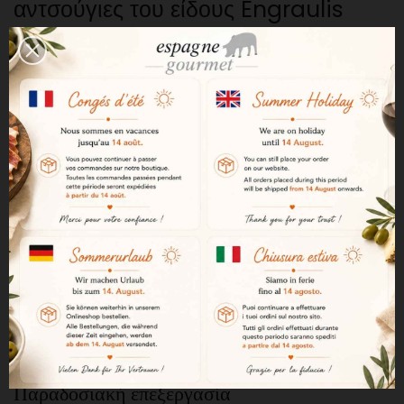
αντσούγιες του είδους Engraulis
Encrasicolus. Επιλέγονται
απευθείας στο ψαροπάζαρο της
Getaria από τους ψαράδες που τις
αλιεύουν στον Κόλπο της Γασκώνης.
Ψάρεμα την ιδανική εποχή
Οι αντσούγιες αλιεύονται την άνοιξη,
την ιδανική περίοδο κατά την οποία
παρουσιάζουν την καλύτερη
ποιότητα, το τέλειο μέγεθος και μια
εξαιρετική γευστική πλούσια γεύση.
Παραδοσιακή επεξεργασία