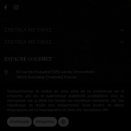
ΣΧΕΤΙΚΑ ΜΕ ΕΜΑΣ

ΣΧΕΤΙΚΑ ΜΕ ΕΜΑΣ

ESPAGNE GOURMET
60 rue de l'industrie (GPS rue de l'innovation)
78200 Buchelay (Yvelines) France
+33 (0)9 83 29 36 98
Χρησιμοποιούμε τα cookie και τρίτα μέρη για να αναλύσουμε και οι
info@espagne-gourmet.com
υπηρεσίες μας και να εμφανίσουμε pubblicità μεταβιβάζουν όλες τις
78200 Buchelay (Yvelines) France
προτιμήσεις σας με βάση ένα προφίλ των συνηθειών πλοήγησής σας (για
παράδειγμα, τη σελίδα που επισκέπτεστε). Είναι δυνατό να λάβετε
πληροφορίες και να διαμορφώσετε τις δικές σας προτιμήσεις
WH
.
Όροι Πώλησης
Διαχείριση cookie
Αποδέχομαι
Απορρίπτω