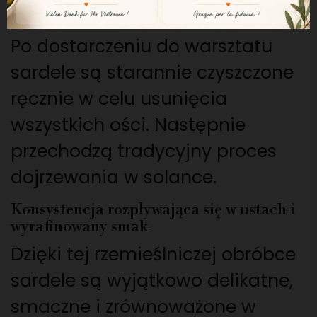
Rzemieślnicza produkcja
Po dostarczeniu do warsztatu
sardele są starannie czyszczone
ręcznie w celu usunięcia
wszystkich ości. Następnie
przechodzą tradycyjny proces
dojrzewania w solance.
Konsystencja rozpływająca się w ustach i
wyrafinowany smak
Dzięki tej rzemieślniczej obróbce
sardele są wyjątkowo delikatne,
smaczne i zrównoważone w