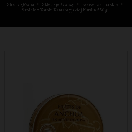
Strona główna
Sklep spożywczy
Konserwy morskie
Sardele z Zatoki Kantabryjskiej Nardin 550 g