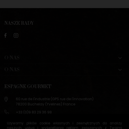
NASZE RADY
O NAS

O NAS

ESPAGNE GOURMET
60 rue de l'industrie (GPS rue de l'innovation)
78200 Buchelay (Yvelines) France
+33 (0)9 83 29 36 98
info@espagne-gourmet.com
Używamy plików cookie własnych i zewnętrznych do analizy
78200 Buchelay (Yvelines) France
naszych usług i wyświetlania reklam związanych z Twoimi