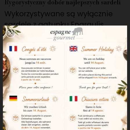
Rygorystyczny dobór najlepszych sardeli
Wykorzystywane są wyłącznie
sardele z gatunku Engraulis
Encrasicolus. Są one wybierane
bezpośrednio na aukcji w Getarii
od rybaków, którzy łowią je w
Zatoce Biskajskiej.
Połów w optymalnym momencie
Sardele łowi się wiosną, w
idealnym okresie, kiedy mają
najlepszą jakość, idealną
wielkość i wyjątkowy aromat.