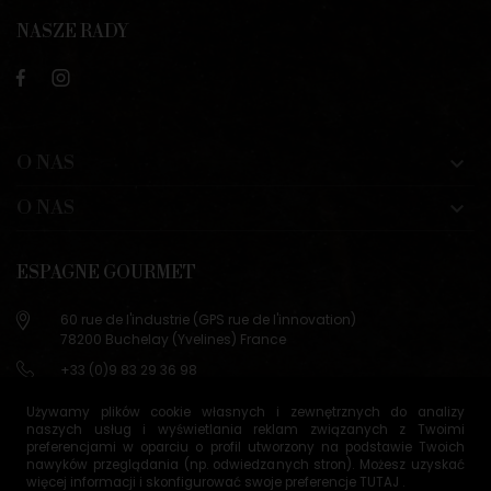
NASZE RADY
O NAS

O NAS

ESPAGNE GOURMET
60 rue de l'industrie (GPS rue de l'innovation)
78200 Buchelay (Yvelines) France
+33 (0)9 83 29 36 98
info@espagne-gourmet.com
Używamy plików cookie własnych i zewnętrznych do analizy
78200 Buchelay (Yvelines) France
naszych usług i wyświetlania reklam związanych z Twoimi
preferencjami w oparciu o profil utworzony na podstawie Twoich
Contactez-nous
nawyków przeglądania (np. odwiedzanych stron). Możesz uzyskać
więcej informacji i skonfigurować swoje preferencje
TUTAJ
.