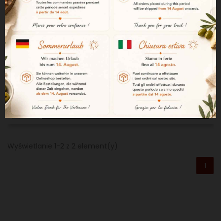
Cecina
63,44 €

BRAK W MAGAZYNIE
Wyświetlanie 1-2 z 2 element(y)
1