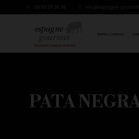
09 83 29 36 98
info@espagne-gourme
ΙΒΗΡΙΚΌ ΖΑΜΠΌΝ
ΖΑΜ
PATA NEGRA