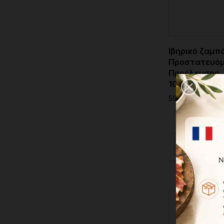
Ιβηρικό ζαμπό
Προστατευόμ
Προέλευσης 
100% ιβηρικό.
598,08 €
