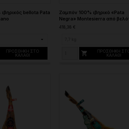
ιβηρικός bellota Pata
Ζαμπόν 100% ιβηρικό «Pata
sano
Negra» Montesierra από βελ
418,38 €
ΠΡΟΣΘΉΚΗ ΣΤΟ
ΠΡΟΣΘΉΚΗ ΣΤ

ΚΑΛΆΘΙ
ΚΑΛΆΘΙ