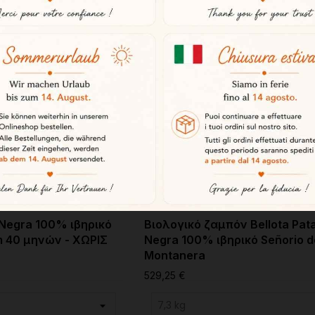
Negra 100% ιβηρικό
Βιολογικό ζαμπόν Bellota Pat
m 40 μηνών - ΧΩΡΙΣ
Negra 100% ιβηρικό Señorio d
Montanera
529,25 €