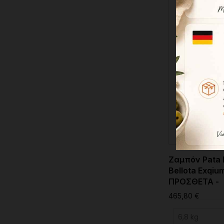
Ζαμπόν Pata 
Bellota Exqiu
ΠΡΟΣΘΕΤΑ -
465,80 €