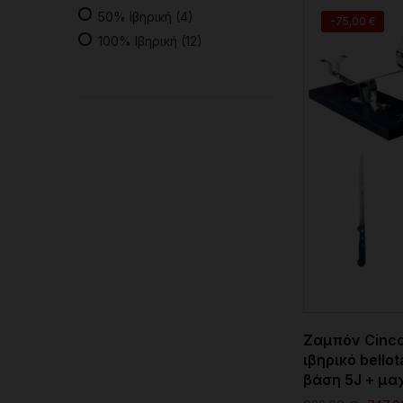
50% Ιβηρική
(4)
-75,00 €
100% Ιβηρική
(12)
Ζαμπόν Cinco
ιβηρικό bello
βάση 5J + μα