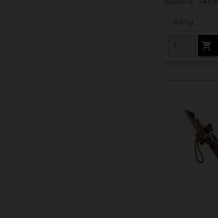
822,00 €
747,0
