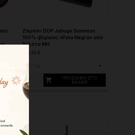
από
Ζαμπόν DOP Jabugo Summum
100% ιβηρικός «Pata Negra» από
o»
βελότα MH
ata
548,25 €
ΠΡΟΣΘΉΚΗ ΣΤΟ

ΚΑΛΆΘΙ
Ο