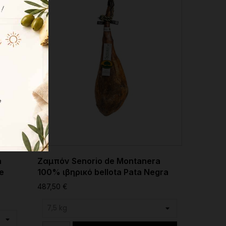
a
Ζαμπόν Senorio de Montanera
e
100% ιβηρικό bellota Pata Negra
487,50 €