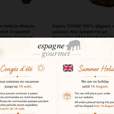
ν bellota Altanza.
Χαμόν COVAP 100% ιβηρικό, 
ενη Ονομασία
χοίρους που τρέφονται με
Jabugo Summum.
βελανίδια. «Alta Expresion Or
 Pata Negra.
ΠΟΠ Valle de los Pedroches. P
Negra.
551,66 €
ΠΡΟΣΘΉΚΗ ΣΤΟ
ΚΑΛΆΘΙ
ΠΡΟΣΘΉΚΗ ΣΤ

ΚΑΛΆΘΙ