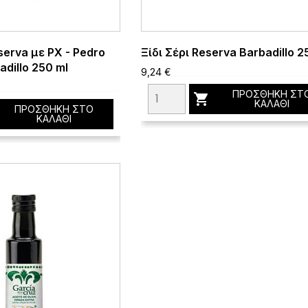
serva με PX - Pedro
Ξίδι Σέρι Reserva Barbadillo 2
dillo 250 ml
9,24 €
ΠΡΟΣΘΉΚΗ ΣΤ

ΚΑΛΆΘΙ
ΠΡΟΣΘΉΚΗ ΣΤΟ
ΚΑΛΆΘΙ