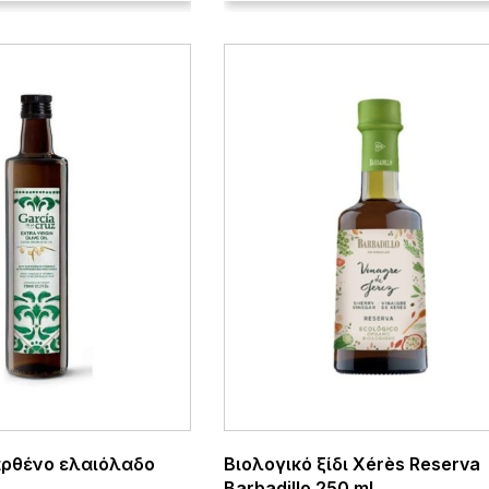
αρθένο ελαιόλαδο
Βιολογικό ξίδι Xérès Reserva
Barbadillo 250 ml