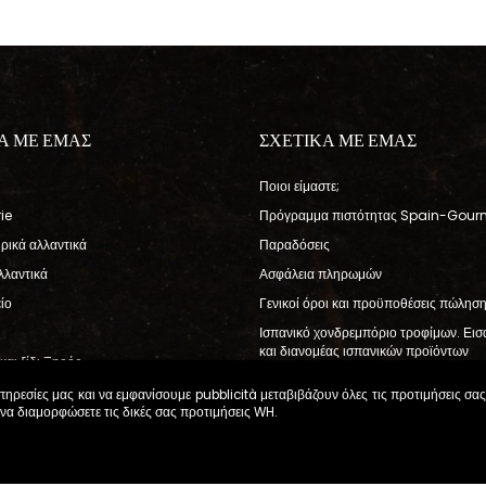
Α ΜΕ ΕΜΑΣ
ΣΧΕΤΙΚΑ ΜΕ ΕΜΑΣ
Ποιοι είμαστε;
ie
Πρόγραμμα πιστότητας Spain-Gour
ηρικά αλλαντικά
Παραδόσεις
λλαντικά
Ασφάλεια πληρωμών
ίο
Γενικοί όροι και προϋποθέσεις πώλησ
Ισπανικό χονδρεμπόριο τροφίμων. Ει
και διανομέας ισπανικών προϊόντων
και ξίδι Ξηρός
μπόν
υπηρεσίες μας και να εμφανίσουμε pubblicità μεταβιβάζουν όλες τις προτιμήσεις σ
 να διαμορφώσετε τις δικές σας προτιμήσεις
WH
.