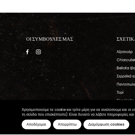
ΟΙ ΣΥΜΒΟΥΛΕΣ ΜΑΣ
ΣΧΕΤΙΚ
Αξεσουάρ
Charcuter
Bellota Ιβ
Σερραϊκά α
Παντοπωλε
Τυρί
Ελαιόλαδο 
Ιβηρικό ζα
Χρησιμοποιούμε τα cookie και τρίτα μέρη για να αναλύσουμε και οι 
τη σελίδα που επισκέπτεστε). Είναι δυνατό να λάβετε πληροφορίες και
Κρασί
Αποδέχομαι
Απορρίπτω
Διαμόρφωση cookies