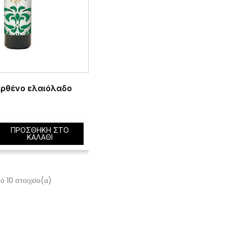
αρθένο ελαιόλαδο
ΠΡΟΣΘΉΚΗ ΣΤΟ
ΚΑΛΆΘΙ
ό 10 στοιχείο(α)