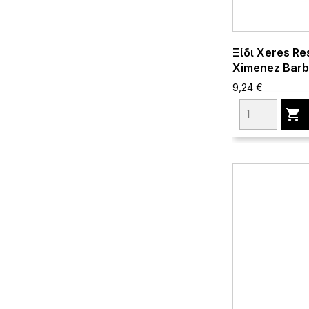
Ξίδι Xeres Re
Ximenez Barba
9,24 €
