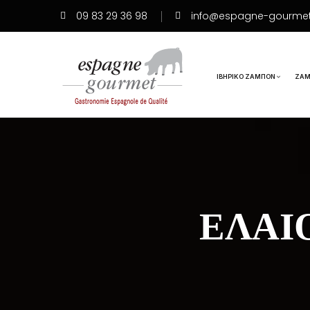
09 83 29 36 98
info@espagne-gourme
ΙΒΗΡΙΚΌ ΖΑΜΠΌΝ
ΖΑΜ
ΕΛΑΙΌ