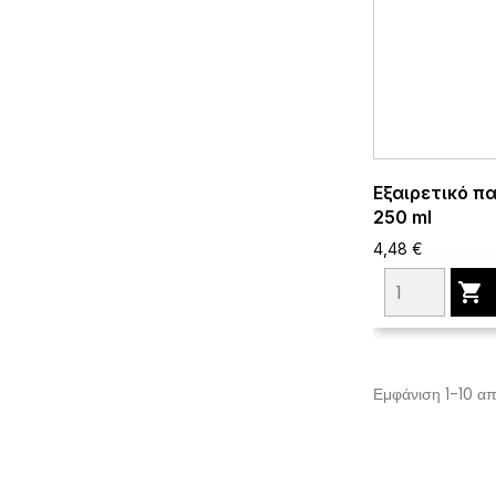
Εξαιρετικό π
250 ml
4,48 €

Εμφάνιση 1-10 απ