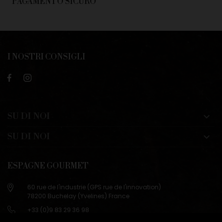
PAGAMENTO SICURO
I NOSTRI CONSIGLI
SU DI NOI

SU DI NOI

ESPAGNE GOURMET
60 rue de l'industrie (GPS rue de l'innovation)
78200 Buchelay (Yvelines) France
+33 (0)9 83 29 36 98