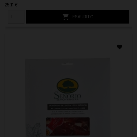
25,11 €

ESAURITO