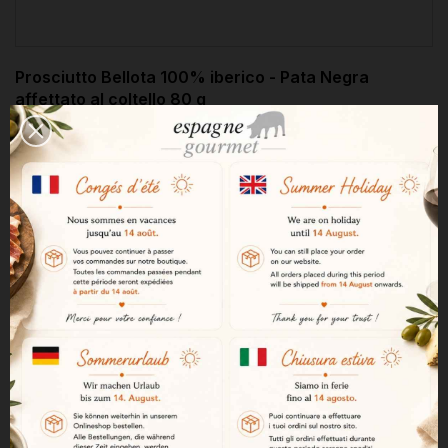
Prosciutto Bellota 100% iberico - Pata Negra
affettato al coltello 80 g
20,99 €

AGGIUNGI AL CARRELLO