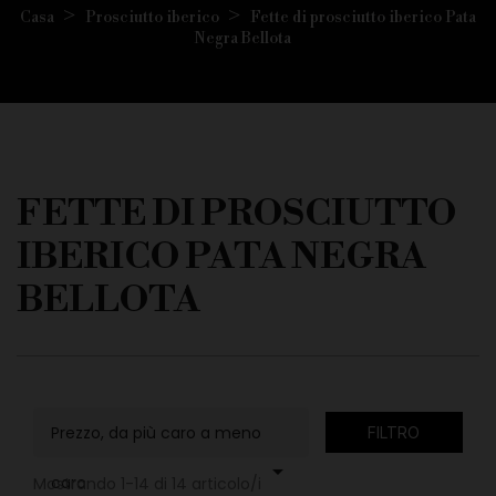
Casa
Prosciutto iberico
Fette di prosciutto iberico Pata
Negra Bellota
FETTE DI PROSCIUTTO
IBERICO PATA NEGRA
BELLOTA
Prezzo, da più caro a meno
FILTRO

caro
Mostrando 1-14 di 14 articolo/i