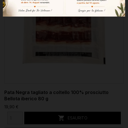
Pata Negra tagliato a coltello 100% prosciutto
Bellota iberico 80 g
19,90 €

ESAURITO