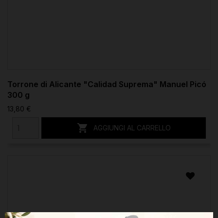
Torrone di Alicante "Calidad Suprema" Manuel Picó
300 g
13,80 €

AGGIUNGI AL CARRELLO