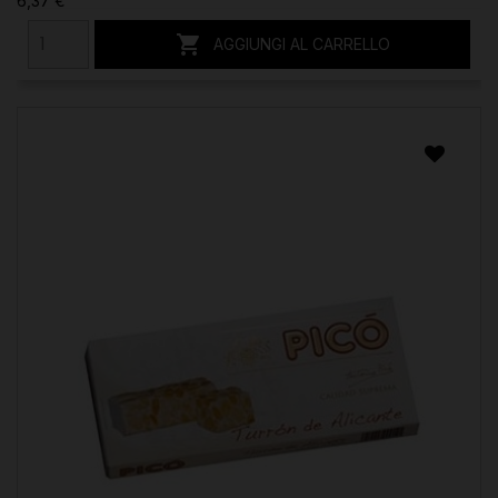
6,37 €

AGGIUNGI AL CARRELLO