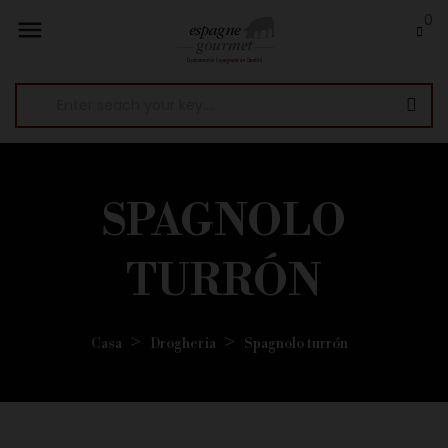
0

SPAGNOLO
TURRÓN
Casa
Drogheria
Spagnolo turrón