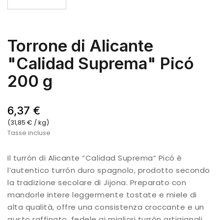
Torrone di Alicante
"Calidad Suprema" Picó
200 g
6,37 €
(31,85 € / kg)
Tasse incluse
Il turrón di Alicante “Calidad Suprema” Picó è
l’autentico turrón duro spagnolo, prodotto secondo
la tradizione secolare di Jijona. Preparato con
mandorle intere leggermente tostate e miele di
alta qualità, offre una consistenza croccante e un
gusto raffinato, fedele ai migliori turrón artigianali