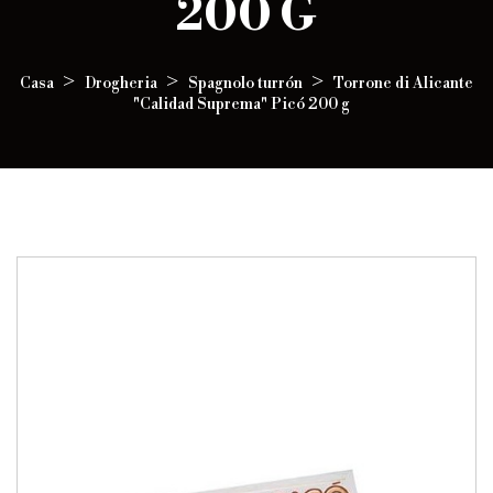
200 G
Casa
Drogheria
Spagnolo turrón
Torrone di Alicante
"Calidad Suprema" Picó 200 g