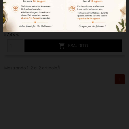
Spalla di Serrana Bodega
57,48 €

ESAURITO
Mostrando 1-2 di 2 articolo/i
1