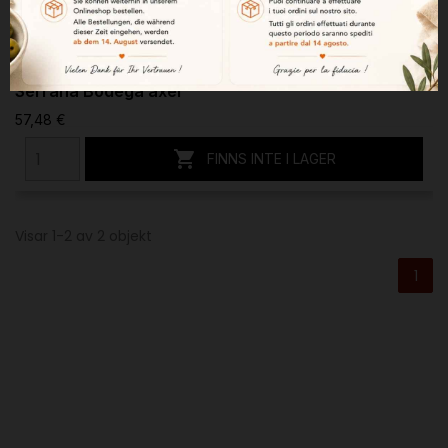
Serrana Bodega axel
57,48 €

FINNS INTE I LAGER
Visar 1-2 av 2 objekt
1