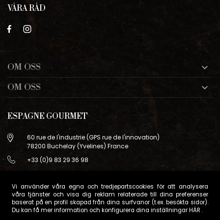
VÅRA RÅD
OM OSS

OM OSS

ESPAGNE GOURMET
60 rue de l'industrie (GPS rue de l'innovation)
78200 Buchelay (Yvelines) France
+33 (0)9 83 29 36 98
info@espagne-gourmet.com
78200 Buchelay (Yvelines) France
Vi använder våra egna och tredjepartscookies för att analysera
våra tjänster och visa dig reklam relaterade till dina preferenser
Contactez-nous
baserat på en profil skapad från dina surfvanor (t.ex. besökta sidor).
Du kan få mer information och konfigurera dina inställningar
HÄR
.