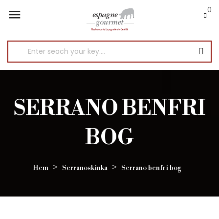
0

SERRANO BENFRI
BOG
Hem
Serranoskinka
Serrano benfri bog