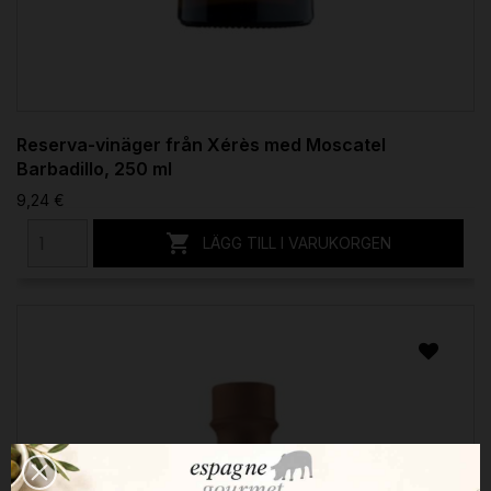
Reserva-vinäger från Xérès med Moscatel
Barbadillo, 250 ml
9,24 €

LÄGG TILL I VARUKORGEN