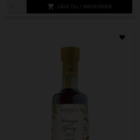

LÄGG TILL I VARUKORGEN