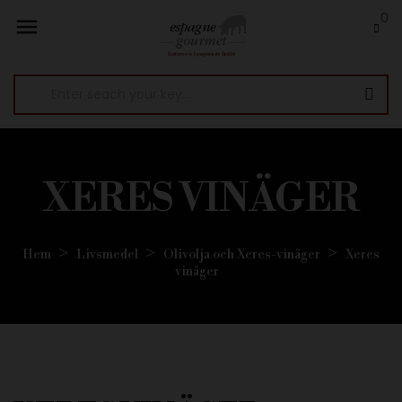
0

XERES VINÄGER
Hem
Livsmedel
Olivolja och Xeres-vinäger
Xeres
vinäger