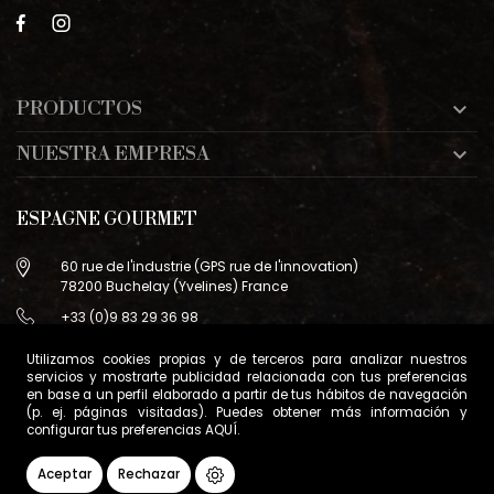
PRODUCTOS

NUESTRA EMPRESA

ESPAGNE GOURMET
60 rue de l'industrie (GPS rue de l'innovation)
78200 Buchelay (Yvelines) France
+33 (0)9 83 29 36 98
info@espagne-gourmet.com
Utilizamos cookies propias y de terceros para analizar nuestros
78200 Buchelay (Yvelines) France
servicios y mostrarte publicidad relacionada con tus preferencias
en base a un perfil elaborado a partir de tus hábitos de navegación
Contáctanos
(p. ej. páginas visitadas). Puedes obtener más información y
configurar tus preferencias
AQUÍ
.
Condiciones generales de venta
Gestión de cookies
Aceptar
Rechazar