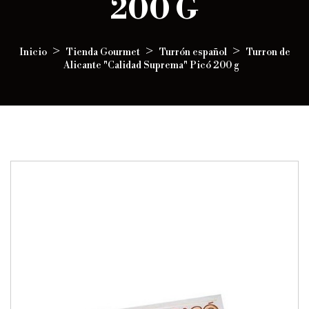
200 G
Inicio
Tienda Gourmet
Turrón español
Turron de
Alicante "Calidad Suprema" Picó 200 g