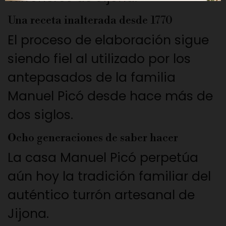
Una receta inalterada desde 1770
El proceso de elaboración sigue
siendo fiel al utilizado por los
antepasados de la familia
Manuel Picó desde hace más de
dos siglos.
Ocho generaciones de saber hacer
La casa Manuel Picó perpetúa
aún hoy la tradición familiar del
auténtico turrón artesanal de
Jijona.