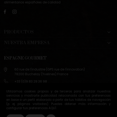
alimentarios españoles de calidad
PRODUCTOS

NUESTRA EMPRESA

ESPAGNE GOURMET
60 rue de l'industrie (GPS rue de l'innovation)
78200 Buchelay (Yvelines) France
+33 (0)9 83 29 36 98
info@espagne-gourmet.com
Utilizamos cookies propias y de terceros para analizar nuestros
78200 Buchelay (Yvelines) France
servicios y mostrarte publicidad relacionada con tus preferencias
en base a un perfil elaborado a partir de tus hábitos de navegación
Contáctanos
(p. ej. páginas visitadas). Puedes obtener más información y
configurar tus preferencias
AQUÍ
.
Condiciones generales de venta
Gestión de cookies