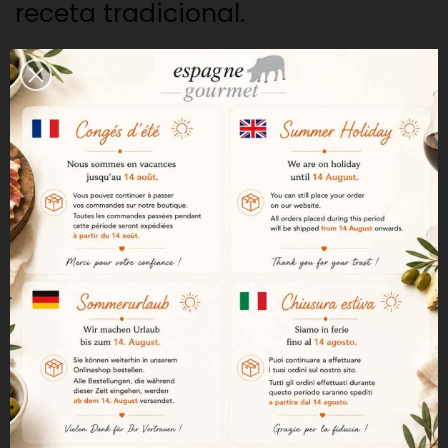
receta tradicional.
Una textura fundente y granulosa
El turrón de Jijona se distingue
por su textura tierna y
ligeramente granulosa, con
trocitos de almendra.
Una cocción lenta tradicional
La preparación requiere una
cocción mínima de dos horas y
media en el famoso «Boixet»
tradicional de los maestros
turroneros de Jijona.