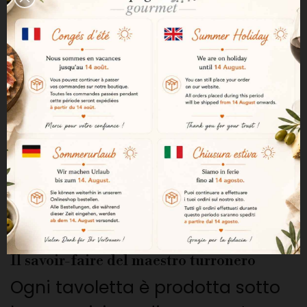
Il miele di fiori d'arancio
conferisce dolcezza ed eleganza
aromatica a questa ricetta
tradizionale.
Una consistenza morbida e fondente
Il Turrón de Jijona si distingue
per la sua consistenza morbida e
fondente, particolarmente
golosa.
Il savoir-faire del maestro turronero
Ogni tavoletta è prodotta sotto