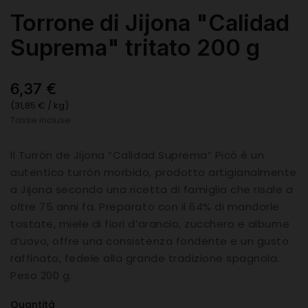
Torrone di Jijona "Calidad
Suprema" tritato 200 g
6,37 €
(31,85 € / kg)
Tasse incluse
Il Turrón de Jijona “Calidad Suprema” Picó è un
autentico turrón morbido, prodotto artigianalmente
a Jijona secondo una ricetta di famiglia che risale a
oltre 75 anni fa. Preparato con il 64% di mandorle
tostate, miele di fiori d’arancio, zucchero e albume
d’uovo, offre una consistenza fondente e un gusto
raffinato, fedele alla grande tradizione spagnola.
Peso 200 g.
Quantità