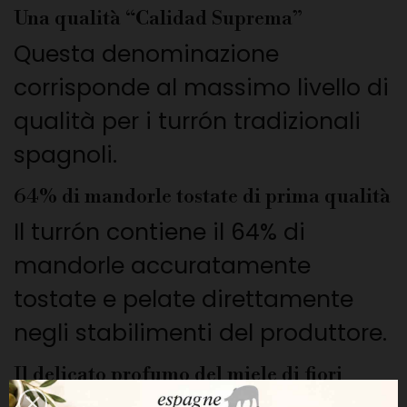
Una qualità “Calidad Suprema”
Questa denominazione
corrisponde al massimo livello di
qualità per i turrón tradizionali
spagnoli.
64% di mandorle tostate di prima qualità
Il turrón contiene il 64% di
mandorle accuratamente
tostate e pelate direttamente
negli stabilimenti del produttore.
Il delicato profumo del miele di fiori
d'arancio