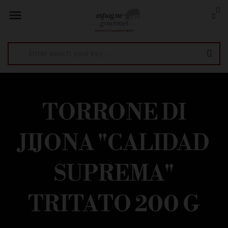
0

TORRONE DI
JIJONA "CALIDAD
SUPREMA"
TRITATO 200 G