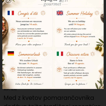
najvyššej úrovni kvality
tradičných španielskych
turrónov.
64 % pražených mandlí najvyššej kvality
Turrón obsahuje 64 % mandlí,
ktoré sú starostlivo pražené a
lúpané priamo v prevádzkach
výrobcu.
Jemná vôňa pomarančového kvetového
medu
Med z kvetov pomarančovníka