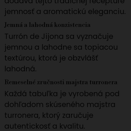
dodáva tejto tradičnej receptúre
jemnosť a aromatickú eleganciu.
Jemná a lahodná konzistencia
Turrón de Jijona sa vyznačuje
jemnou a lahodne sa topiacou
textúrou, ktorá je obzvlášť
lahodná.
Remeselné zručnosti majstra turronera
Každá tabuľka je vyrobená pod
dohľadom skúseného majstra
turronera, ktorý zaručuje
autentickosť a kvalitu.