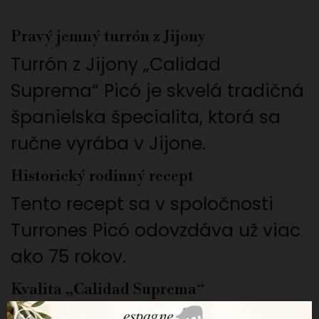
Pravý jemný turrón z Jijony
Turrón z Jijony „Calidad
Suprema“ Picó je skvelá tradičná
španielska špecialita, ktorá sa
ručne vyrába v Jijone.
Historický rodinný recept
Tento recept sa v spoločnosti
Turrones Picó odovzdáva už viac
ako 75 rokov.
Kvalita „Calidad Suprema“
Toto označenie zodpovedá