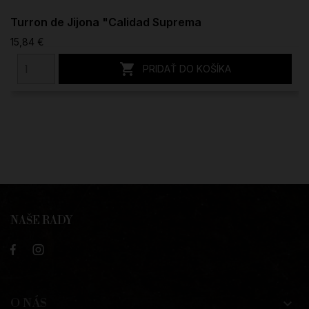
Turron de Jijona "Calidad Suprema
15,84 €

PRIDAŤ DO KOŠÍKA
NAŠE RADY
O NÁS
