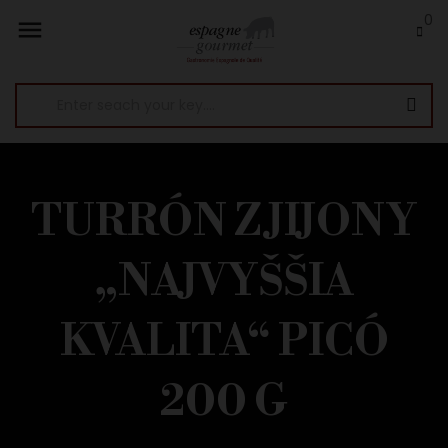
0

TURRÓN Z JIJONY
„NAJVYŠŠIA
KVALITA“ PICÓ
200 G