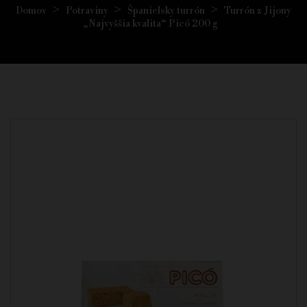
Domov
Potraviny
Španielsky turrón
Turrón z Jijony
„Najvyššia kvalita“ Picó 200 g