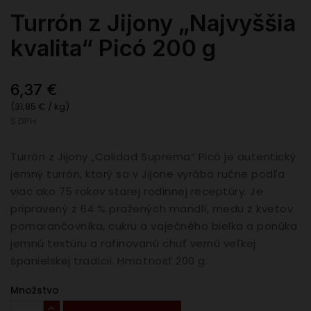
Turrón z Jijony „Najvyššia
kvalita“ Picó 200 g
6,37 €
(31,85 € / kg)
S DPH
Turrón z Jijony „Calidad Suprema“ Picó je autentický
jemný turrón, ktorý sa v Jijone vyrába ručne podľa
viac ako 75 rokov starej rodinnej receptúry. Je
pripravený z 64 % pražených mandlí, medu z kvetov
pomarančovníka, cukru a vaječného bielka a ponúka
jemnú textúru a rafinovanú chuť vernú veľkej
španielskej tradícii. Hmotnosť 200 g.
Množstvo