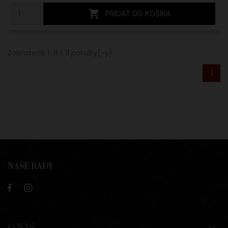

PRIDAŤ DO KOŠÍKA
Zobrazené 1-11 z 11 položky(-y)
1
NAŠE RADY
O NÁS