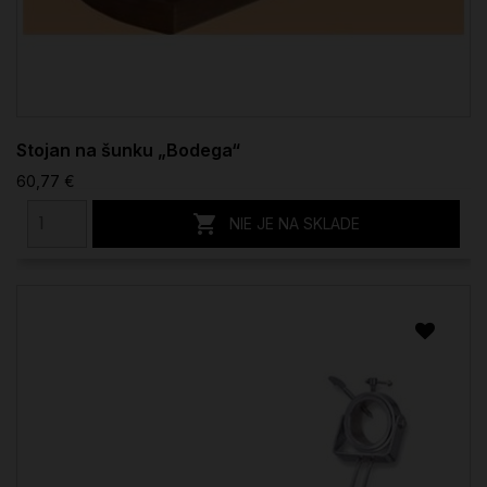
Stojan na šunku „Bodega“
60,77 €

NIE JE NA SKLADE