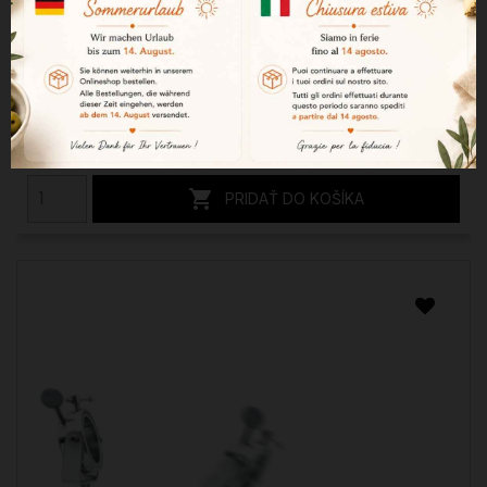
Skladací otočný drevený stojan na šunku
69,82 €

PRIDAŤ DO KOŠÍKA