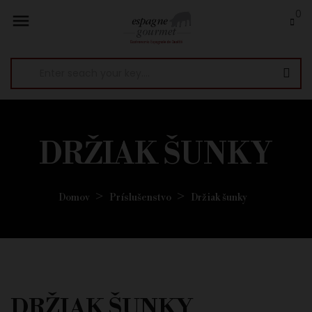
0

DRŽIAK ŠUNKY
Domov
Príslušenstvo
Držiak šunky
DRŽIAK ŠUNKY